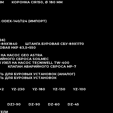
ММ
КОРОНКА CIR150, Ø 180 ММ
ODEX-140/124 (ИМПОРТ)
66)
-89Х1840
ШТАНГА БУРОВАЯ СБУ-89Х1170
ОВАЯ НКР 63,5×550
 НА НАСОС GEO ASTRA
ИЙНОГО СБРОСА SOILMEC
 УЗЕЛ НА НАСОС TECNIWELL TW-400
КЛАПАН АВАРИЙНОГО СБРОСА MP-7
Ь ДЛЯ БУРОВЫХ УСТАНОВОК (АНАЛОГ)
ТЬ ДЛЯ БУРОВЫХ УСТАНОВОК
×2
YZ-230
YZ-180
YZ-130
YZ-100
DZJ-90
DZ-90
DZ-60
DZ-45
ТЕЛИ