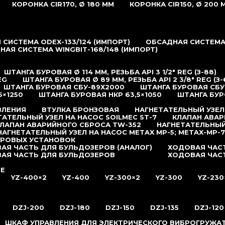
КОРОНКА CIR170, Ø 180 ММ
КОРОНКА CIR150, Ø 200 
СИСТЕМА ODEX-133/124 (ИМПОРТ)
ОБСАДНАЯ СИСТЕМА 
НАЯ СИСТЕМА WINGBIT-168/148 (ИМПОРТ)
ШТАНГА БУРОВАЯ Ø 114 ММ, РЕЗЬБА API 3 1/2″ REG (З-88)
EG
ШТАНГА БУРОВАЯ Ø 89 ММ, РЕЗЬБА API 2 3/8″ REG (З-
ШТАНГА БУРОВАЯ СБУ-89Х2000
ШТАНГА БУРОВАЯ СБУ
5×1250
ШТАНГА БУРОВАЯ НКР 63,5×1050
ШТАНГА БУР
ВЛЕНИЯ
ВТУЛКА БРОНЗОВАЯ
НАГНЕТАТЕЛЬНЫЙ УЗЕЛ
ТАТЕЛЬНЫЙ УЗЕЛ НА НАСОС SOILMEC ST-7
КЛАПАН АВАР
ЛАПАН АВАРИЙНОГО СБРОСА TW-352
НАГНЕТАТЕЛЬНЫЙ
НАГНЕТАТЕЛЬНЫЙ УЗЕЛ НА НАСОС METAX MP-5; METAX-MP-7
УРОВЫХ УСТАНОВОК
АЯ ЧАСТЬ ДЛЯ БУЛЬДОЗЕРОВ (АНАЛОГ)
ХОДОВАЯ ЧАСТ
АЯ ЧАСТЬ ДЛЯ БУЛЬДОЗЕРОВ
ХОДОВАЯ ЧАС
ИЕ
YZ-400×2
YZ-400
YZ-300×2
YZ-300
YZ-230
DZJ-200
DZJ-180
DZJ-150
DZJ-135
DZJ-120
ШКАФ УПРАВЛЕНИЯ ДЛЯ ЭЛЕКТРИЧЕСКОГО ВИБРОГРУЖА