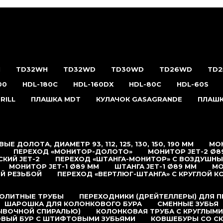
H
TD32WH
TD32WD
TD30WD
TD26WD
TD
00
HDL-180С
HDL-160DX
HDL-80C
HDL-60S
RILL
ПЛАШКА MDT
КУЛАЧОК GASAGRANDE
ПЛАШК
ЫЕ ДОЛОТА, ДИАМЕТР 93, 112, 125, 130, 150, 190 ММ
МОН
ПЕРЕХОД «МОНИТОР-ДОЛОТО»
МОНИТОР JET-2 Ø8
КИЙ JET-2
ПЕРЕХОД «ШТАНГА-МОНИТОР» С ВОЗДУШН
МОНИТОР JET-1 Ø89 ММ
ШТАНГА JET-1 Ø89 ММ
МО
Й РЕЗЬБОЙ
ПЕРЕХОД «ВЕРТЛЮГ-ШТАНГА» С КРУГЛОЙ К
ОЛИТНЫЕ ТРУБЫ
ПЕРЕХОДНИКИ (ДРЕЙТЕЛЛЕРЫ) ДЛЯ 
ШАРОШКА ДЛЯ КОЛОНКОВОГО БУРА
СМЕННЫЕ ЗУБЬЯ
ЫВОЧНОЙ СПИРАЛЬЮ)
КОЛОНКОВАЯ ТРУБА С КРУГЛЫМИ
ВЫЙ БУР С ШТИФТОВЫМИ ЗУБЬЯМИ
КОВШЕБУРЫ СО С