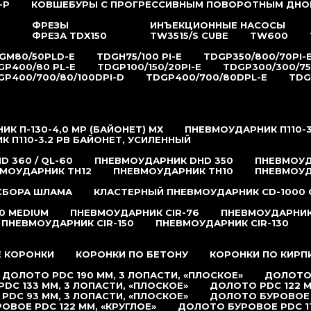
-P
КОВШЕБУРЫ С ПРОГРЕССИВНЫМ ПОВОРОТНЫМ ДНО
ФРЕЗЫ
ИНЪЕКЦИОННЫЕ НАСОСЫ
ФРЕЗА TDX150
TW3515/S CUBE
TW600
GM80/50PLD-E
TDGH75/100 PI-E
TDGP350/800/70PI-
GP400/80 PL-E
TDGP100/150/20PI-E
TDGP300/300/75
GP400/700/80/100DPI-D
TDGP400/700/80DPL-E
TDG
К П-130-4,0 MP (БАЙОНЕТ) МХ
ПНЕВМОУДАРНИК П110-3
 П110-3.2 РB БАЙОНЕТ, УСИЛЕННЫЙ
 360 / QL-60
ПНЕВМОУДАРНИК DHD 350
ПНЕВМОУД
МОУДАРНИК TH12
ПНЕВМОУДАРНИК TH10
ПНЕВМОУД
 СБОРА ШЛАМА
КЛАСТЕРНЫЙ ПНЕВМОУДАРНИК CD-1000 
0 MEDIUM
ПНЕВМОУДАРНИК CIR-76
ПНЕВМОУДАРНИК 
ПНЕВМОУДАРНИК CIR-150
ПНЕВМОУДАРНИК CIR-130
 КОРОНКИ
КОРОНКИ ПО БЕТОНУ
КОРОНКИ ПО КИРП
ДОЛОТО PDC 190 ММ, 3 ЛОПАСТИ, «ПЛОСКОЕ»
ДОЛОТО 
DC 133 ММ, 3 ЛОПАСТИ, «ПЛОСКОЕ»
ДОЛОТО PDC 122 М
PDC 93 ММ, 3 ЛОПАСТИ, «ПЛОСКОЕ»
ДОЛОТО БУРОВОЕ P
ОВОЕ PDC 122 ММ, «КРУГЛОЕ»
ДОЛОТО БУРОВОЕ PDC 11