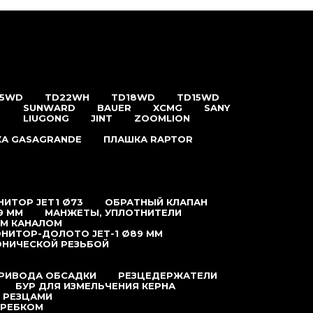
25WD
TD22WH
TD18WD
TD15WD
SUNWARD
BAUER
XCMG
SANY
LIUGONG
JINT
ZOOMLION
А GASAGRANDE
ПЛАШКА RAPTOR
ИТОР JET1 Ø73
ОБРАТНЫЙ КЛАПАН
9 ММ
МАНЖЕТЫ, УПЛОТНИТЕЛИ
ЫМ КАНАЛОМ
НИТОР-ДОЛОТО JET-1 Ø89 ММ
ОНИЧЕСКОЙ РЕЗЬБОЙ
ПРИВОДА ОБСАДКИ
РЕЗЦЕДЕРЖАТЕЛИ
БУР ДЛЯ ИЗМЕЛЬЧЕНИЯ КЕРНА
 РЕЗЦАМИ
КРЕБКОМ