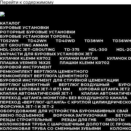
Перейти к содержимому
меню
КАТАЛОГ
БУРОВЫЕ УСТАНОВКИ
РОТОРНЫЕ БУРОВЫЕ УСТАНОВКИ
БУРОВЫЕ УСТАНОВКИ TOPDRILL
TD52WH
TD42WH
TD40WD
TD38WH
TD36W
JET GROUTING ANMAN
HDL-200C JET-GROUTING
TD-375
HDL-300
HDL-2
ЗАПЧАСТИ ДЛЯ БУРОВЫХ УСТАНОВОК JET
КУЛАЧКИ KLEMM KR702
КУЛАЧКИ RAPTOR
КУЛАЧОК D
ПЛАШКА VERMER 16Х25
ПЛАШКИ KLEMM KR702
БУРОВОЙ ИНСТРУМЕНТ
РЕМКОМПЛЕКТ ВЕРТЛЮГА ЦЕМЕНТНОГО
РЕМКОМПЛЕКТ ВЕРТЛЮГА ЦЕМЕНТНОГО
БУРОВОЙ ИНСТРУМЕНТ ДЛЯ СТРУЙНОЙ ЦЕМЕНТАЦИИ
ВЕРТЛЮГ ЦЕМЕНТНЫЙ
ВЕРТЛЮГ ВОЗДУШНЫЙ
БУРОВ
ШТАНГА БУРОВАЯ JET-1 Ø73 ММ
БУРОВАЯ ШТАНГА JET2
КЛАПАН АВТОМАТИЧЕСКИЙ JET-1
КЛАПАН АВТОМАТИЧЕС
ПЕРЕХОД «ШТАНГА-МОНИТОР» БЕЗ ВОЗДУШНОГО КАНАЛА
ПЕРЕХОД «ВЕРТЛЮГ-ШТАНГА» С КРУГЛОЙ ЦИЛИНДРИЧЕСКО
ФОРСУНКА JET-1 И JET-2
ОБОРУДОВАНИЕ ДЛЯ УСТРОЙСТВА БУРОНАБИВНЫХ СВАЙ
ЗВЕНО ПОДЪЕМНОЕ
ВОРОНКА ЗАГРУЗОЧНАЯ
БЕТОН
РЕЗЦЫ СТРОИТЕЛЬНЫЕ
РЕЗЦЫ ДЛЯ ГНБ
ПИЛОТЫ
КОЛОНКОВАЯ ТРУБА С ШАРОШЕЧНЫМ ДОЛОТОМ (С ПРОМ
КОЛОНКОВАЯ ТРУБА СО СМЕННЫМИ ЗУБЬЯМИ
КОЛОНКО