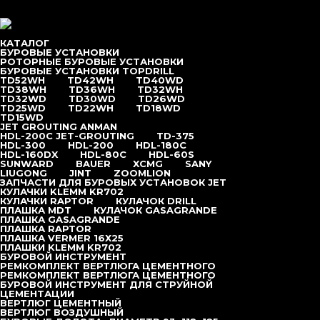
Перейти к содержимому
меню
КАТАЛОГ
БУРОВЫЕ УСТАНОВКИ
РОТОРНЫЕ БУРОВЫЕ УСТАНОВКИ
БУРОВЫЕ УСТАНОВКИ TOPDRILL
TD52WH
TD42WH
TD40WD
Главная
/
Бренды
TD38WH
TD36WH
TD32WH
TD32WD
TD30WD
TD26WD
TD25WD
TD22WH
TD18WD
TD15WD
JET GROUTING ANMAN
HDL-200C JET-GROUTING
TD-375
БРЕНДЫ
HDL-300
HDL-200
HDL-180С
HDL-160DX
HDL-80C
HDL-60S
SUNWARD
BAUER
XCMG
SANY
LIUGONG
JINT
ZOOMLION
ЗАПЧАСТИ ДЛЯ БУРОВЫХ УСТАНОВОК JET
КУЛАЧКИ KLEMM KR702
КУЛАЧКИ RAPTOR
КУЛАЧОК DRILL
ПЛАШКА MDT
КУЛАЧОК GASAGRANDE
ПЛАШКА GASAGRANDE
ПЛАШКА RAPTOR
ПЛАШКА VERMER 16Х25
ПЛАШКИ KLEMM KR702
БУРОВОЙ ИНСТРУМЕНТ
РЕМКОМПЛЕКТ ВЕРТЛЮГА ЦЕМЕНТНОГО
РЕМКОМПЛЕКТ ВЕРТЛЮГА ЦЕМЕНТНОГО
БУРОВОЙ ИНСТРУМЕНТ ДЛЯ СТРУЙНОЙ
ЦЕМЕНТАЦИИ
ВЕРТЛЮГ ЦЕМЕНТНЫЙ
ВЕРТЛЮГ ВОЗДУШНЫЙ