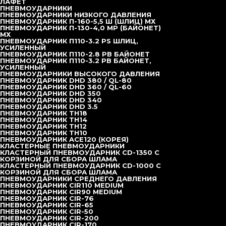
ЛАФЕТ
Колонковый бур с штифтовыми зубьями
ПНЕВМОУДАРНИКИ
Колонковая труба со сменными зубьями
ПНЕВМОУДАРНИКИ НИЗКОГО ДАВЛЕНИЯ
Колонковая труба с круглыми резцами
ПНЕВМОУДАРНИК П-160-5,5 Ш (ШЛИЦ) МХ
Грейферы
ПНЕВМОУДАРНИК П-130-4,0 MP (БАЙОНЕТ)
Грейфер TD55D
МХ
Грейфер TD70D
ПНЕВМОУДАРНИК П110-3.2 РS ШЛИЦ,
Грейфер TD80D
УСИЛЕННЫЙ
Фрезы
ПНЕВМОУДАРНИК П110-2.8 РВ БАЙОНЕТ
Фреза TDX150
ПНЕВМОУДАРНИК П110-3.2 РB БАЙОНЕТ,
Инъекционные насосы
УСИЛЕННЫЙ
TW400S
ПНЕВМОУДАРНИКИ ВЫСОКОГО ДАВЛЕНИЯ
TW600
ПНЕВМОУДАРНИК DHD 380 / QL-80
TW3515/S CUBE
ПНЕВМОУДАРНИК DHD 360 / QL-60
Инъекционные комплексы и смесители
ПНЕВМОУДАРНИК DHD 350
TDGP1200/1200/2X75/100PL-E
ПНЕВМОУДАРНИК DHD 340
TDGP400/700/80DPL-E
ПНЕВМОУДАРНИК DHD 3.5
TDGP400/700/80/100DPI-D
ПНЕВМОУДАРНИК TH18
TDGP400/700/80 DPL-D
ПНЕВМОУДАРНИК TH14
TDGP500/700/100PI-D/E
ПНЕВМОУДАРНИК TH12
TDGP250/700/75PI-E
ПНЕВМОУДАРНИК TH10
TDGP300/300/75PI-E
ПНЕВМОУДАРНИК ACE120 (КОРЕЯ)
TDGP100/150/20PI-E
КЛАСТЕРНЫЕ ПНЕВМОУДАРНИКИ
TDGP400/80 PL-E
КЛАСТЕРНЫЙ ПНЕВМОУДАРНИК CD-1350 С
TDGP400/700/80PL-D/E
КОРЗИНОЙ ДЛЯ СБОРА ШЛАМА
TDGP200/300/100PI-D/E
КЛАСТЕРНЫЙ ПНЕВМОУДАРНИК CD-1000 С
TDGP800/1200/200PI-D
КОРЗИНОЙ ДЛЯ СБОРА ШЛАМА
TDGP350/800/70PI-E
ПНЕВМОУДАРНИКИ СРЕДНЕГО ДАВЛЕНИЯ
TDGH75/100 PI-E
ПНЕВМОУДАРНИК CIR110 MEDIUM
TDGM80/50PLD-E
ПНЕВМОУДАРНИК CIR90 MEDIUM
TDGH70 и TDGH100
ПНЕВМОУДАРНИК CIR-76
GH-HD
ПНЕВМОУДАРНИК CIR-65
TDMA400-700 AW
ПНЕВМОУДАРНИК CIR-50
Лафеты
ПНЕВМОУДАРНИК CIR-200
Лафет
ПНЕВМОУДАРНИК CIR-170