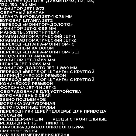
БУРОВЫЕ ДОЛОТА, ДИАМЕТР 93, 112, 125,
HDL-80C
130, 150, 190 ММ
HDL-160DX
МОНИТОР JET1 Ø73
HDL-180С
ОБРАТНЫЙ КЛАПАН
HDL-200
ШТАНГА БУРОВАЯ JET-1 Ø73 ММ
HDL-300
БУРОВАЯ ШТАНГА JET2
TD-375
ПЕРЕХОД «МОНИТОР-ДОЛОТО»
HDL-200C Jet-grouting
МОНИТОР JET-2 Ø89 ММ
Sunward
МАНЖЕТЫ, УПЛОТНИТЕЛИ
Bauer
КЛАПАН АВТОМАТИЧЕСКИЙ JET-1
Xcmg
КЛАПАН АВТОМАТИЧЕСКИЙ JET-2
Sany
ПЕРЕХОД «ШТАНГА-МОНИТОР» С
LiuGong
ВОЗДУШНЫМ КАНАЛОМ
JINT
ПЕРЕХОД «ШТАНГА-МОНИТОР» БЕЗ
Zoomlion
ВОЗДУШНОГО КАНАЛА
Запчасти для буровых установок JET
МОНИТОР JET-1 Ø89 ММ
Плашки Klemm KR702
ШТАНГА JET-1 Ø89 ММ
Плашка Vermer 16х25
МОНИТОР-ДОЛОТО JET-1 Ø89 ММ
Плашка Raptor
ПЕРЕХОД «ВЕРТЛЮГ-ШТАНГА» С КРУГЛОЙ
Плашка Gasagrande
ЦИЛИНДРИЧЕСКОЙ РЕЗЬБОЙ
Кулачок Gasagrande
ПЕРЕХОД «ВЕРТЛЮГ-ШТАНГА» С КРУГЛОЙ
Плашка MDT
КОНИЧЕСКОЙ РЕЗЬБОЙ
Кулачок Drill
ФОРСУНКА JET-1 И JET-2
Кулачки Raptor
ОБОРУДОВАНИЕ ДЛЯ УСТРОЙСТВА
Кулачки Klemm KR702
БУРОНАБИВНЫХ СВАЙ
Буровой инструмент
ЗВЕНО ПОДЪЕМНОЕ
Ремкомплект вертлюга цементного
ВОРОНКА ЗАГРУЗОЧНАЯ
Ремкомплект вертлюга цементного
БЕТОНОЛИТНЫЕ ТРУБЫ
Буровой инструмент для струйной цементации
ПЕРЕХОДНИКИ (ДРЕЙТЕЛЛЕРЫ) ДЛЯ ПРИВОДА
ФОРСУНКА JET-1 И JET-2
ОБСАДКИ
Переход «Вертлюг-Штанга» с круглой конической
РЕЗЦЕДЕРЖАТЕЛИ
РЕЗЦЫ СТРОИТЕЛЬНЫЕ
резьбой
РЕЗЦЫ ДЛЯ ГНБ
ПИЛОТЫ
Переход «Вертлюг-Штанга» с круглой цилиндрической
ШАРОШКА ДЛЯ КОЛОНКОВОГО БУРА
резьбой
СМЕННЫЕ ЗУБЬЯ
Монитор-Долото Jet-1 Ø89 мм
БУР ДЛЯ ИЗМЕЛЬЧЕНИЯ КЕРНА