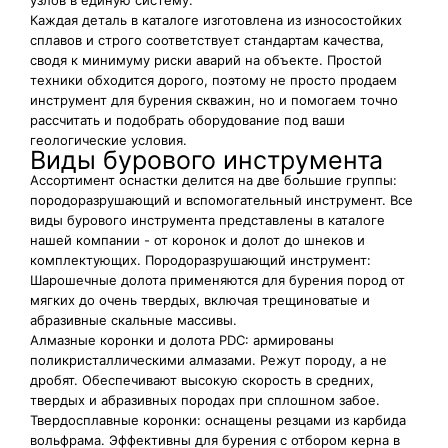
узлов в единую систему.
Каждая деталь в каталоге изготовлена из износостойких
сплавов и строго соответствует стандартам качества,
сводя к минимуму риски аварий на объекте. Простой
техники обходится дорого, поэтому не просто продаем
инструмент для бурения скважин, но и помогаем точно
рассчитать и подобрать оборудование под ваши
геологические условия.
Виды бурового инструмента
Ассортимент оснастки делится на две большие группы:
породоразрушающий и вспомогательный инструмент. Все
виды бурового инструмента представлены в каталоге
нашей компании - от коронок и долот до шнеков и
комплектующих. Породоразрушающий инструмент:
Шарошечные долота применяются для бурения пород от
мягких до очень твердых, включая трещиноватые и
абразивные скальные массивы.
Алмазные коронки и долота PDC: армированы
поликристаллическими алмазами. Режут породу, а не
дробят. Обеспечивают высокую скорость в средних,
твердых и абразивных породах при сплошном забое.
Твердосплавные коронки: оснащены резцами из карбида
вольфрама. Эффективны для бурения с отбором керна в