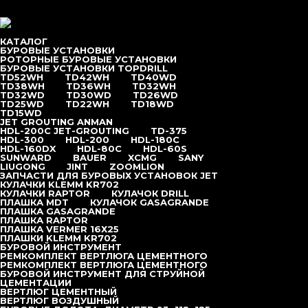
Перейти к содержимому
меню
КАТАЛОГ
БУРОВЫЕ УСТАНОВКИ
РОТОРНЫЕ БУРОВЫЕ УСТАНОВКИ
БУРОВЫЕ УСТАНОВКИ TOPDRILL
TD52WH
TD42WH
TD40WD
Главная
/
Каталог
/
Буровой инструмент
TD38WH
TD36WH
TD32WH
TD32WD
TD30WD
TD26WD
TD25WD
TD22WH
TD18WD
TD15WD
JET GROUTING ANMAN
HDL-200C JET-GROUTING
TD-375
меню
HDL-300
HDL-200
HDL-180С
Каталог
HDL-160DX
HDL-80C
HDL-60S
Буровые установки
SUNWARD
BAUER
XCMG
SANY
Роторные буровые установки
LIUGONG
JINT
ZOOMLION
Буровые установки Topdrill
ЗАПЧАСТИ ДЛЯ БУРОВЫХ УСТАНОВОК JET
TD15WD
КУЛАЧКИ KLEMM KR702
TD18WD
КУЛАЧКИ RAPTOR
КУЛАЧОК DRILL
TD22WH
ПЛАШКА MDT
КУЛАЧОК GASAGRANDE
TD25WD
ПЛАШКА GASAGRANDE
TD26WD
ПЛАШКА RAPTOR
TD30WD
ПЛАШКА VERMER 16Х25
TD32WD
ПЛАШКИ KLEMM KR702
TD32WH
БУРОВОЙ ИНСТРУМЕНТ
TD36WH
РЕМКОМПЛЕКТ ВЕРТЛЮГА ЦЕМЕНТНОГО
TD38WH
РЕМКОМПЛЕКТ ВЕРТЛЮГА ЦЕМЕНТНОГО
TD40WD
БУРОВОЙ ИНСТРУМЕНТ ДЛЯ СТРУЙНОЙ
TD42WH
ЦЕМЕНТАЦИИ
TD52WH
ВЕРТЛЮГ ЦЕМЕНТНЫЙ
Jet Grouting Anman
ВЕРТЛЮГ ВОЗДУШНЫЙ
HDL-60S