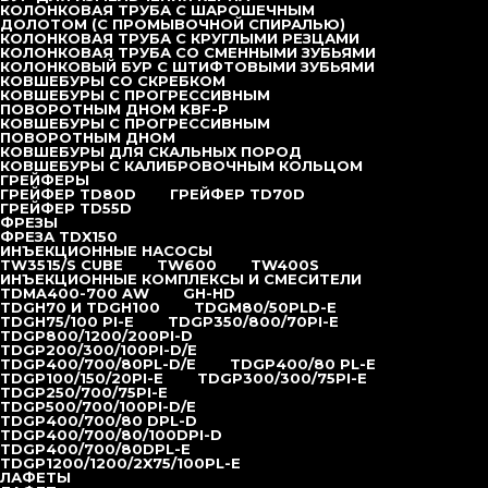
Штанга Jet-1 Ø89 мм
КОЛОНКОВАЯ ТРУБА С ШАРОШЕЧНЫМ
Монитор Jet-1 ø89 мм
ДОЛОТОМ (С ПРОМЫВОЧНОЙ СПИРАЛЬЮ)
Переход «Штанга-Монитор» без воздушного канала
КОЛОНКОВАЯ ТРУБА С КРУГЛЫМИ РЕЗЦАМИ
Переход «Штанга-Монитор» с воздушным каналом
КОЛОНКОВАЯ ТРУБА СО СМЕННЫМИ ЗУБЬЯМИ
Клапан автоматический Jet-2
КОЛОНКОВЫЙ БУР С ШТИФТОВЫМИ ЗУБЬЯМИ
Клапан автоматический Jet-1
КОВШЕБУРЫ СО СКРЕБКОМ
Манжеты, уплотнители
КОВШЕБУРЫ С ПРОГРЕССИВНЫМ
Монитор Jet-2 Ø89 мм
ПОВОРОТНЫМ ДНОМ KBF-P
Переход «Монитор-Долото»
КОВШЕБУРЫ С ПРОГРЕССИВНЫМ
Буровая штанга JET2
ПОВОРОТНЫМ ДНОМ
Штанга буровая jet-1 ø73 мм
КОВШЕБУРЫ ДЛЯ СКАЛЬНЫХ ПОРОД
Обратный клапан
КОВШЕБУРЫ С КАЛИБРОВОЧНЫМ КОЛЬЦОМ
Монитор Jet1 Ø73
ГРЕЙФЕРЫ
Буровые долота, диаметр 93, 112, 125, 130, 150, 190 мм
ГРЕЙФЕР TD80D
ГРЕЙФЕР TD70D
Вертлюг воздушный
ГРЕЙФЕР TD55D
Вертлюг цементный
ФРЕЗЫ
Оборудование для устройства буронабивных свай
ФРЕЗА TDX150
Инвентарные обсадные трубы
ИНЪЕКЦИОННЫЕ НАСОСЫ
Фланцевое соединение обсадных труб
TW3515/S CUBE
TW600
TW400S
Детали фланцевого соединения обсадных труб
ИНЪЕКЦИОННЫЕ КОМПЛЕКСЫ И СМЕСИТЕЛИ
Коронки буровые (секции и направляющие)
TDMA400-700 AW
GH-HD
Коронки буровые (секции направляющие)
TDGH70 И TDGH100
TDGM80/50PLD-E
Келли штанги для буровых установок
TDGH75/100 PI-E
TDGP350/800/70PI-E
Буровой шнек
TDGP800/1200/200PI-D
Буровой шнек с калибровочным кольцом
TDGP200/300/100PI-D/E
Буровой шнек для скальных пород
TDGP400/700/80PL-D/E
TDGP400/80 PL-E
Прогрессивный шнековый бур
TDGP100/150/20PI-E
TDGP300/300/75PI-E
Буровой шнек для скальных пород (без пилотного
TDGP250/700/75PI-E
долота)
TDGP500/700/100PI-D/E
Ковшебуры
TDGP400/700/80 DPL-D
Ковшебуры с калибровочным кольцом
TDGP400/700/80/100DPI-D
Ковшебуры для скальных пород
TDGP400/700/80DPL-E
Ковшебуры с прогрессивным поворотным дном
TDGP1200/1200/2X75/100PL-E
Ковшебуры с прогрессивным поворотным дном KBF-P
ЛАФЕТЫ
Ковшебуры со скребком