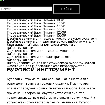
DZJ-300
Поиск
DZJ-400
DZJ-480
НАЙТИ
DZJ-600
Гидравлические станции
Гидравлический Блок Питания 120P
Гидравлический Блок Питания 180P
Гидравлический Блок Питания 300P
Гидравлический Блок Питания 400P
Гидравлический Блок Питания 500P
Гидравлический Блок Питания 1200P
Гидравлический Блок Питания 1500P
Двойные зажимы для гидравлического виброгружатели
Двойные зажимы для электрического виброгружатели
Кватернионный зажим для электрического
виброгружатели
Одиночные зажимы для гидравлического
виброгружатели
Одиночные зажимы для электрического
виброгружатели
Шкаф управления для электрического виброгружатели
Эластомер для гидравлического виброгружатели
БУРОВОЙ ИНСТРУМЕНТ
Буровой инструмент - это специальная оснастка для
разрушения грунта и проходки скважин. Именно этот
элемент передает мощность техники породе. Сфера его
применения огромна -обустройство фундаментов,
геологоразведочные работы, прокладка коммуникаций и
установка систем геотермального отопления. Каталог