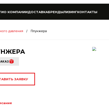
ТИ
О КОМПАНИИ
ДОСТАВКА
БРЕНДЫ
ЛИЗИНГ
КОНТАКТЫ
окого давления
/
Плунжера
УНЖЕРА
ЗАКАЗ
ТАВИТЬ ЗАЯВКУ
исание