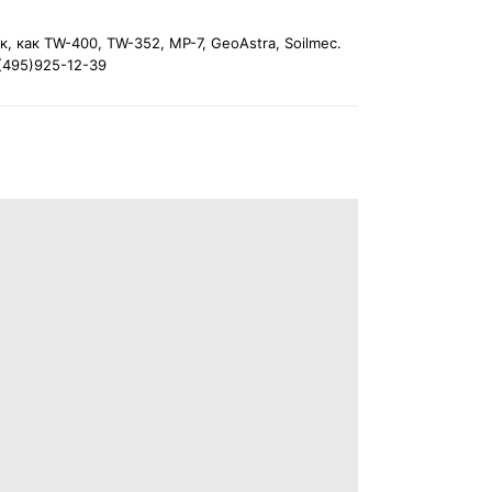
 как TW-400, TW-352, MP-7, GeoAstra, Soilmec.
(495)925-12-39