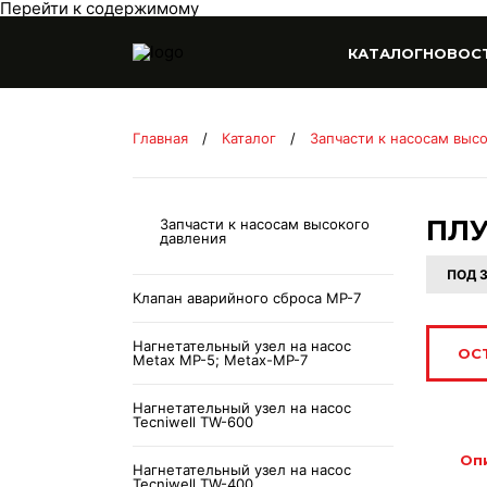
Перейти к содержимому
КАТАЛОГ
НОВОС
Главная
/
Каталог
/
Запчасти к насосам выс
ПЛ
Запчасти к насосам высокого
давления
ПОД 
Клапан аварийного сброса MP-7
Нагнетательный узел на насос
ОС
Metax MP-5; Metax-MP-7
Нагнетательный узел на насос
Tecniwell TW-600
Оп
Нагнетательный узел на насос
Tecniwell TW-400