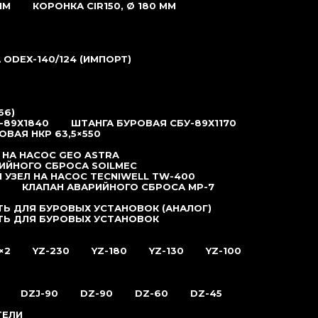
ММ
КОРОНКА CIR150, Ø 180 ММ
ODEX-140/124 (ИМПОРТ)
66)
-89Х1840
ШТАНГА БУРОВАЯ СБУ-89Х1170
ОВАЯ НКР 63,5×550
 НА НАСОС GEO ASTRA
ИЙНОГО СБРОСА SOILMEC
 УЗЕЛ НА НАСОС TECNIWELL TW-400
КЛАПАН АВАРИЙНОГО СБРОСА MP-7
Ь ДЛЯ БУРОВЫХ УСТАНОВОК (АНАЛОГ)
ТЬ ДЛЯ БУРОВЫХ УСТАНОВОК
×2
YZ-230
YZ-180
YZ-130
YZ-100
DZJ-90
DZ-90
DZ-60
DZ-45
ТЕЛИ