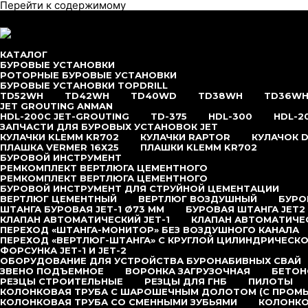
Перейти к содержимому
меню
КАТАЛОГ
БУРОВЫЕ УСТАНОВКИ
РОТОРНЫЕ БУРОВЫЕ УСТАНОВКИ
БУРОВЫЕ УСТАНОВКИ TOPDRILL
TD52WH
TD42WH
TD40WD
TD38WH
TD36W
JET GROUTING ANMAN
HDL-200C JET-GROUTING
TD-375
HDL-300
HDL-2
ЗАПЧАСТИ ДЛЯ БУРОВЫХ УСТАНОВОК JET
КУЛАЧКИ KLEMM KR702
КУЛАЧКИ RAPTOR
КУЛАЧОК D
ПЛАШКА VERMER 16Х25
ПЛАШКИ KLEMM KR702
БУРОВОЙ ИНСТРУМЕНТ
РЕМКОМПЛЕКТ ВЕРТЛЮГА ЦЕМЕНТНОГО
РЕМКОМПЛЕКТ ВЕРТЛЮГА ЦЕМЕНТНОГО
БУРОВОЙ ИНСТРУМЕНТ ДЛЯ СТРУЙНОЙ ЦЕМЕНТАЦИИ
ВЕРТЛЮГ ЦЕМЕНТНЫЙ
ВЕРТЛЮГ ВОЗДУШНЫЙ
БУРОВ
ШТАНГА БУРОВАЯ JET-1 Ø73 ММ
БУРОВАЯ ШТАНГА JET2
КЛАПАН АВТОМАТИЧЕСКИЙ JET-1
КЛАПАН АВТОМАТИЧЕС
ПЕРЕХОД «ШТАНГА-МОНИТОР» БЕЗ ВОЗДУШНОГО КАНАЛА
ПЕРЕХОД «ВЕРТЛЮГ-ШТАНГА» С КРУГЛОЙ ЦИЛИНДРИЧЕСКО
ФОРСУНКА JET-1 И JET-2
ОБОРУДОВАНИЕ ДЛЯ УСТРОЙСТВА БУРОНАБИВНЫХ СВАЙ
ЗВЕНО ПОДЪЕМНОЕ
ВОРОНКА ЗАГРУЗОЧНАЯ
БЕТОН
РЕЗЦЫ СТРОИТЕЛЬНЫЕ
РЕЗЦЫ ДЛЯ ГНБ
ПИЛОТЫ
КОЛОНКОВАЯ ТРУБА С ШАРОШЕЧНЫМ ДОЛОТОМ (С ПРОМ
КОЛОНКОВАЯ ТРУБА СО СМЕННЫМИ ЗУБЬЯМИ
КОЛОНКО