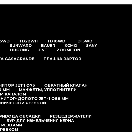
25WD
TD22WH
TD18WD
TD15WD
SUNWARD
BAUER
XCMG
SANY
LIUGONG
JINT
ZOOMLION
А GASAGRANDE
ПЛАШКА RAPTOR
ИТОР JET1 Ø73
ОБРАТНЫЙ КЛАПАН
9 ММ
МАНЖЕТЫ, УПЛОТНИТЕЛИ
ЫМ КАНАЛОМ
НИТОР-ДОЛОТО JET-1 Ø89 ММ
ОНИЧЕСКОЙ РЕЗЬБОЙ
ПРИВОДА ОБСАДКИ
РЕЗЦЕДЕРЖАТЕЛИ
БУР ДЛЯ ИЗМЕЛЬЧЕНИЯ КЕРНА
 РЕЗЦАМИ
КРЕБКОМ