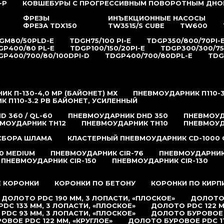
-P
КОВШЕБУРЫ С ПРОГРЕССИВНЫМ ПОВОРОТНЫМ ДНО
ФРЕЗЫ
ИНЪЕКЦИОННЫЕ НАСОСЫ
ФРЕЗА TDX150
TW3515/S CUBE
TW600
GM80/50PLD-E
TDGH75/100 PI-E
TDGP350/800/70PI-
GP400/80 PL-E
TDGP100/150/20PI-E
TDGP300/300/75
GP400/700/80/100DPI-D
TDGP400/700/80DPL-E
TDG
К П-130-4,0 MP (БАЙОНЕТ) МХ
ПНЕВМОУДАРНИК П110-3
 П110-3.2 РB БАЙОНЕТ, УСИЛЕННЫЙ
 360 / QL-60
ПНЕВМОУДАРНИК DHD 350
ПНЕВМОУД
МОУДАРНИК TH12
ПНЕВМОУДАРНИК TH10
ПНЕВМОУД
 СБОРА ШЛАМА
КЛАСТЕРНЫЙ ПНЕВМОУДАРНИК CD-1000 
0 MEDIUM
ПНЕВМОУДАРНИК CIR-76
ПНЕВМОУДАРНИК 
ПНЕВМОУДАРНИК CIR-150
ПНЕВМОУДАРНИК CIR-130
 КОРОНКИ
КОРОНКИ ПО БЕТОНУ
КОРОНКИ ПО КИРП
ДОЛОТО PDC 190 ММ, 3 ЛОПАСТИ, «ПЛОСКОЕ»
ДОЛОТО 
DC 133 ММ, 3 ЛОПАСТИ, «ПЛОСКОЕ»
ДОЛОТО PDC 122 М
PDC 93 ММ, 3 ЛОПАСТИ, «ПЛОСКОЕ»
ДОЛОТО БУРОВОЕ P
ОВОЕ PDC 122 ММ, «КРУГЛОЕ»
ДОЛОТО БУРОВОЕ PDC 11