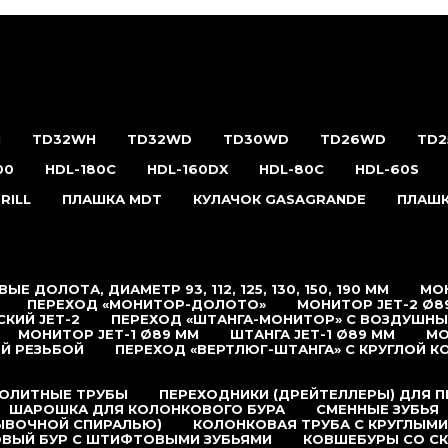
H
TD32WH
TD32WD
TD30WD
TD26WD
TD
00
HDL-180С
HDL-160DX
HDL-80C
HDL-60S
RILL
ПЛАШКА MDT
КУЛАЧОК GASAGRANDE
ПЛАШК
ЫЕ ДОЛОТА, ДИАМЕТР 93, 112, 125, 130, 150, 190 ММ
МОН
ПЕРЕХОД «МОНИТОР-ДОЛОТО»
МОНИТОР JET-2 Ø8
КИЙ JET-2
ПЕРЕХОД «ШТАНГА-МОНИТОР» С ВОЗДУШН
МОНИТОР JET-1 Ø89 ММ
ШТАНГА JET-1 Ø89 ММ
МО
Й РЕЗЬБОЙ
ПЕРЕХОД «ВЕРТЛЮГ-ШТАНГА» С КРУГЛОЙ К
ОЛИТНЫЕ ТРУБЫ
ПЕРЕХОДНИКИ (ДРЕЙТЕЛЛЕРЫ) ДЛЯ 
ШАРОШКА ДЛЯ КОЛОНКОВОГО БУРА
СМЕННЫЕ ЗУБЬЯ
ЫВОЧНОЙ СПИРАЛЬЮ)
КОЛОНКОВАЯ ТРУБА С КРУГЛЫМИ
ВЫЙ БУР С ШТИФТОВЫМИ ЗУБЬЯМИ
КОВШЕБУРЫ СО С