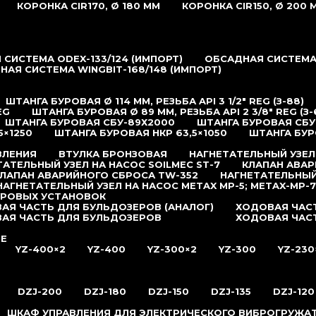
КОРОНКА CIR170, Ø 180 ММ
КОРОНКА CIR150, Ø 200 
СИСТЕМА ODEX-133/124 (ИМПОРТ)
ОБСАДНАЯ СИСТЕМА 
НАЯ СИСТЕМА WINGBIT-168/148 (ИМПОРТ)
ШТАНГА БУРОВАЯ Ø 114 ММ, РЕЗЬБА API 3 1/2″ REG (З-88)
EG
ШТАНГА БУРОВАЯ Ø 89 ММ, РЕЗЬБА API 2 3/8″ REG (З-
ШТАНГА БУРОВАЯ СБУ-89Х2000
ШТАНГА БУРОВАЯ СБУ
5×1250
ШТАНГА БУРОВАЯ НКР 63,5×1050
ШТАНГА БУР
ВЛЕНИЯ
ВТУЛКА БРОНЗОВАЯ
НАГНЕТАТЕЛЬНЫЙ УЗЕЛ
ТАТЕЛЬНЫЙ УЗЕЛ НА НАСОС SOILMEC ST-7
КЛАПАН АВАР
ЛАПАН АВАРИЙНОГО СБРОСА TW-352
НАГНЕТАТЕЛЬНЫЙ
НАГНЕТАТЕЛЬНЫЙ УЗЕЛ НА НАСОС METAX MP-5; METAX-MP-7
УРОВЫХ УСТАНОВОК
АЯ ЧАСТЬ ДЛЯ БУЛЬДОЗЕРОВ (АНАЛОГ)
ХОДОВАЯ ЧАСТ
АЯ ЧАСТЬ ДЛЯ БУЛЬДОЗЕРОВ
ХОДОВАЯ ЧАС
ИЕ
YZ-400×2
YZ-400
YZ-300×2
YZ-300
YZ-230
DZJ-200
DZJ-180
DZJ-150
DZJ-135
DZJ-120
ШКАФ УПРАВЛЕНИЯ ДЛЯ ЭЛЕКТРИЧЕСКОГО ВИБРОГРУЖА