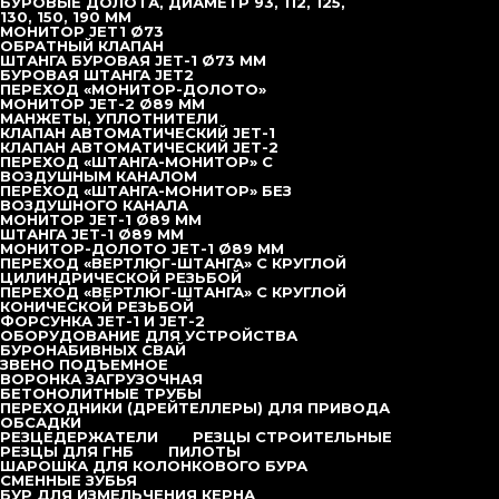
БУРОВЫЕ ДОЛОТА, ДИАМЕТР 93, 112, 125,
130, 150, 190 ММ
МОНИТОР JET1 Ø73
DZJ-120
ОБРАТНЫЙ КЛАПАН
ШТАНГА БУРОВАЯ JET-1 Ø73 ММ
БУРОВАЯ ШТАНГА JET2
DZJ-135
ПЕРЕХОД «МОНИТОР-ДОЛОТО»
МОНИТОР JET-2 Ø89 ММ
МАНЖЕТЫ, УПЛОТНИТЕЛИ
КЛАПАН АВТОМАТИЧЕСКИЙ JET-1
DZJ-150
КЛАПАН АВТОМАТИЧЕСКИЙ JET-2
ПЕРЕХОД «ШТАНГА-МОНИТОР» С
ВОЗДУШНЫМ КАНАЛОМ
DZJ-180
ПЕРЕХОД «ШТАНГА-МОНИТОР» БЕЗ
ВОЗДУШНОГО КАНАЛА
МОНИТОР JET-1 Ø89 ММ
DZJ-200
ШТАНГА JET-1 Ø89 ММ
МОНИТОР-ДОЛОТО JET-1 Ø89 ММ
ПЕРЕХОД «ВЕРТЛЮГ-ШТАНГА» С КРУГЛОЙ
ЦИЛИНДРИЧЕСКОЙ РЕЗЬБОЙ
DZJ-240
ПЕРЕХОД «ВЕРТЛЮГ-ШТАНГА» С КРУГЛОЙ
КОНИЧЕСКОЙ РЕЗЬБОЙ
ФОРСУНКА JET-1 И JET-2
DZJ-300
ОБОРУДОВАНИЕ ДЛЯ УСТРОЙСТВА
БУРОНАБИВНЫХ СВАЙ
ЗВЕНО ПОДЪЕМНОЕ
DZJ-400
ВОРОНКА ЗАГРУЗОЧНАЯ
БЕТОНОЛИТНЫЕ ТРУБЫ
ПЕРЕХОДНИКИ (ДРЕЙТЕЛЛЕРЫ) ДЛЯ ПРИВОДА
ОБСАДКИ
DZJ-480
РЕЗЦЕДЕРЖАТЕЛИ
РЕЗЦЫ СТРОИТЕЛЬНЫЕ
РЕЗЦЫ ДЛЯ ГНБ
ПИЛОТЫ
ШАРОШКА ДЛЯ КОЛОНКОВОГО БУРА
DZJ-600
СМЕННЫЕ ЗУБЬЯ
БУР ДЛЯ ИЗМЕЛЬЧЕНИЯ КЕРНА