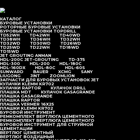
Перейти к содержимому
меню
КАТАЛОГ
БУРОВЫЕ УСТАНОВКИ
РОТОРНЫЕ БУРОВЫЕ УСТАНОВКИ
БУРОВЫЕ УСТАНОВКИ TOPDRILL
TD52WH
TD42WH
TD40WD
Главная
/
Каталог
/
Вибропогружатели
/
TD38WH
TD36WH
TD32WH
TD32WD
TD30WD
TD26WD
Электрические
/
TD25WD
TD22WH
TD18WD
TD15WD
Электрический вибропогружатель DZJ-90
JET GROUTING ANMAN
HDL-200C JET-GROUTING
TD-375
HDL-300
HDL-200
HDL-180С
HDL-160DX
HDL-80C
HDL-60S
SUNWARD
BAUER
XCMG
SANY
LIUGONG
JINT
ZOOMLION
Электрические
ЗАПЧАСТИ ДЛЯ БУРОВЫХ УСТАНОВОК JET
КУЛАЧКИ KLEMM KR702
КУЛАЧКИ RAPTOR
КУЛАЧОК DRILL
ПЛАШКА MDT
КУЛАЧОК GASAGRANDE
DZ-45
ПЛАШКА GASAGRANDE
ПЛАШКА RAPTOR
ПЛАШКА VERMER 16Х25
DZ-60
ПЛАШКИ KLEMM KR702
БУРОВОЙ ИНСТРУМЕНТ
РЕМКОМПЛЕКТ ВЕРТЛЮГА ЦЕМЕНТНОГО
РЕМКОМПЛЕКТ ВЕРТЛЮГА ЦЕМЕНТНОГО
DZ-90
БУРОВОЙ ИНСТРУМЕНТ ДЛЯ СТРУЙНОЙ
ЦЕМЕНТАЦИИ
ВЕРТЛЮГ ЦЕМЕНТНЫЙ
DZJ-90
ВЕРТЛЮГ ВОЗДУШНЫЙ