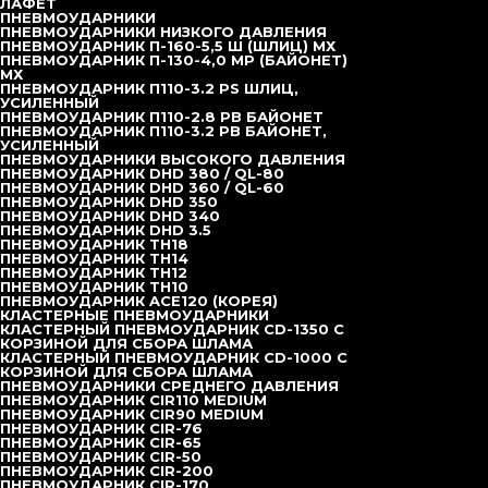
ЛАФЕТ
вибропогружателю запасные части известных брендов,
ПНЕВМОУДАРНИКИ
ПНЕВМОУДАРНИКИ НИЗКОГО ДАВЛЕНИЯ
такие как FAG подшипник, гидравлический насос
ПНЕВМОУДАРНИК П-160-5,5 Ш (ШЛИЦ) МХ
итальянского бренда, Siemens, Schneider электрические
ПНЕВМОУДАРНИК П-130-4,0 MP (БАЙОНЕТ)
МХ
компоненты и т.д. Он широко принимается во многих
ПНЕВМОУДАРНИК П110-3.2 РS ШЛИЦ,
УСИЛЕННЫЙ
крупных проектах как дома, так и за рубежом. И подходит
ПНЕВМОУДАРНИК П110-2.8 РВ БАЙОНЕТ
вождении и извлечении различных видов свай. Например,
ПНЕВМОУДАРНИК П110-3.2 РB БАЙОНЕТ,
УСИЛЕННЫЙ
предварительно-подготовленная железная бетонная свая
ПНЕВМОУДАРНИКИ ВЫСОКОГО ДАВЛЕНИЯ
и стальная свая, известковая свая, песчаная свая и
ПНЕВМОУДАРНИК DHD 380 / QL-80
ПНЕВМОУДАРНИК DHD 360 / QL-60
гравийная свая. Электрический вибропогружатель играет
ПНЕВМОУДАРНИК DHD 350
немаловажную роль в строительстве эстакады , морской
ПНЕВМОУДАРНИК DHD 340
ПНЕВМОУДАРНИК DHD 3.5
рабочой платформы, перемычки, одиночной и групповой
ПНЕВМОУДАРНИК TH18
сваи в ветрянрй электростанции на море. Yongan
ПНЕВМОУДАРНИК TH14
ПНЕВМОУДАРНИК TH12
Machinery выпускает 2 серии электрического
ПНЕВМОУДАРНИК TH10
вибропогружателя: электрический вибропогружатель с
ПНЕВМОУДАРНИК ACE120 (КОРЕЯ)
КЛАСТЕРНЫЕ ПНЕВМОУДАРНИКИ
стандарной частотой и электрический вибропогружатель
КЛАСТЕРНЫЙ ПНЕВМОУДАРНИК CD-1350 С
с переменной частотой. Вибропогружатель с переменной
КОРЗИНОЙ ДЛЯ СБОРА ШЛАМА
КЛАСТЕРНЫЙ ПНЕВМОУДАРНИК CD-1000 С
частотой отличается режимом запуска при нулевом токе,
КОРЗИНОЙ ДЛЯ СБОРА ШЛАМА
ПНЕВМОУДАРНИКИ СРЕДНЕГО ДАВЛЕНИЯ
который решает проблему запуска под нагрузкой,
ПНЕВМОУДАРНИК CIR110 MEDIUM
снижает требования к генератору. Вибропогружатель с
ПНЕВМОУДАРНИК CIR90 MEDIUM
ПНЕВМОУДАРНИК CIR-76
переменной частотой может регулировать частоту в
ПНЕВМОУДАРНИК CIR-65
соответствии с частотой различной слоя почвы, что
ПНЕВМОУДАРНИК CIR-50
ПНЕВМОУДАРНИК CIR-200
экономит время и себестоимость. DZJ-90 – относится к
ПНЕВМОУДАРНИК CIR-170