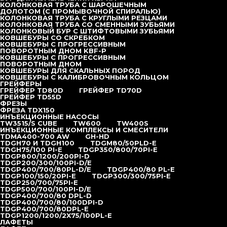
КОЛОНКОВАЯ ТРУБА С ШАРОШЕЧНЫМ
ДОЛОТОМ (С ПРОМЫВОЧНОЙ СПИРАЛЬЮ)
КОЛОНКОВАЯ ТРУБА С КРУГЛЫМИ РЕЗЦАМИ
ЭЛЕКТРИЧЕСКИЙ
КОЛОНКОВАЯ ТРУБА СО СМЕННЫМИ ЗУБЬЯМИ
ВИБРОПОГРУЖАТЕЛЬ DZJ-
КОЛОНКОВЫЙ БУР С ШТИФТОВЫМИ ЗУБЬЯМИ
КОВШЕБУРЫ СО СКРЕБКОМ
90
КОВШЕБУРЫ С ПРОГРЕССИВНЫМ
ПОВОРОТНЫМ ДНОМ KBF-P
КОВШЕБУРЫ С ПРОГРЕССИВНЫМ
под заказ
ПОВОРОТНЫМ ДНОМ
КОВШЕБУРЫ ДЛЯ СКАЛЬНЫХ ПОРОД
КОВШЕБУРЫ С КАЛИБРОВОЧНЫМ КОЛЬЦОМ
ГРЕЙФЕРЫ
ОСТАВИТЬ ЗАЯВКУ
ГРЕЙФЕР TD80D
ГРЕЙФЕР TD70D
ГРЕЙФЕР TD55D
ФРЕЗЫ
ФРЕЗА TDX150
ИНЪЕКЦИОННЫЕ НАСОСЫ
TW3515/S CUBE
TW600
TW400S
ИНЪЕКЦИОННЫЕ КОМПЛЕКСЫ И СМЕСИТЕЛИ
TDMA400-700 AW
GH-HD
TDGH70 И TDGH100
TDGM80/50PLD-E
TDGH75/100 PI-E
TDGP350/800/70PI-E
TDGP800/1200/200PI-D
TDGP200/300/100PI-D/E
TDGP400/700/80PL-D/E
TDGP400/80 PL-E
TDGP100/150/20PI-E
TDGP300/300/75PI-E
Описание
Технические параметры
TDGP250/700/75PI-E
TDGP500/700/100PI-D/E
TDGP400/700/80 DPL-D
TDGP400/700/80/100DPI-D
Yongan Machinery обладает более 30 лет опытом работы
TDGP400/700/80DPL-E
в электрическом вибропогружатели и постоянно
TDGP1200/1200/2X75/100PL-E
ЛАФЕТЫ
улучшает его. К нашему электрическому