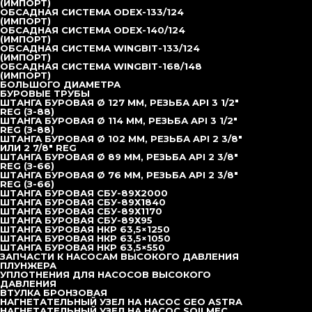
(ИМПОРТ)
ОБСАДНАЯ СИСТЕМА ODEX-133/124
(ИМПОРТ)
ОБСАДНАЯ СИСТЕМА ODEX-140/124
(ИМПОРТ)
ОБСАДНАЯ СИСТЕМА WINGBIT-133/124
(ИМПОРТ)
TOPDRILL в Попечительском совете РСБИ
Перейти на
ОБСАДНАЯ СИСТЕМА WINGBIT-168/148
сайт РСБИ
(ИМПОРТ)
БОЛЬШОГО ДИАМЕТРА
БУРОВЫЕ ТРУБЫ
ШТАНГА БУРОВАЯ Ø 127 ММ, РЕЗЬБА API 3 1/2″
REG (З-88)
Главная
ШТАНГА БУРОВАЯ Ø 114 ММ, РЕЗЬБА API 3 1/2″
Каталог
REG (З-88)
Новости
ШТАНГА БУРОВАЯ Ø 102 ММ, РЕЗЬБА API 2 3/8″
О компании
ИЛИ 2 7/8″ REG
Доставка
ШТАНГА БУРОВАЯ Ø 89 ММ, РЕЗЬБА API 2 3/8″
Лизинг
REG (З-66)
Контакты
ШТАНГА БУРОВАЯ Ø 76 ММ, РЕЗЬБА API 2 3/8″
+7 (495) 377-95-95
office@topdrill.pro
REG (З-66)
Адрес:
ШТАНГА БУРОВАЯ СБУ-89Х2000
140090, Московская область, г. Дзержинский, ул.
ШТАНГА БУРОВАЯ СБУ-89Х1840
Энергетиков, дом 4, стр. 12В, оф. 26
ШТАНГА БУРОВАЯ СБУ-89Х1170
Время работы:
ШТАНГА БУРОВАЯ СБУ-89Х95
Пн-пт 9.00-18.00
ШТАНГА БУРОВАЯ НКР 63,5×1250
ООО «ТОПДРИЛЛ»
ШТАНГА БУРОВАЯ НКР 63,5×1050
Буровое оборудование
Политика конфиденциальности
ШТАНГА БУРОВАЯ НКР 63,5×550
Copyright © 2026
ЗАПЧАСТИ К НАСОСАМ ВЫСОКОГО ДАВЛЕНИЯ
ИНН 5027295030 КПП 502701001 ОКПО 54848175 ОГРН
ПЛУНЖЕРА
1215000034754 ОКВЭД 46.62
УПЛОТНЕНИЯ ДЛЯ НАСОСОВ ВЫСОКОГО
ДАВЛЕНИЯ
ВТУЛКА БРОНЗОВАЯ
НАГНЕТАТЕЛЬНЫЙ УЗЕЛ НА НАСОС GEO ASTRA
НАГНЕТАТЕЛЬНЫЙ УЗЕЛ НА НАСОС SOILMEC