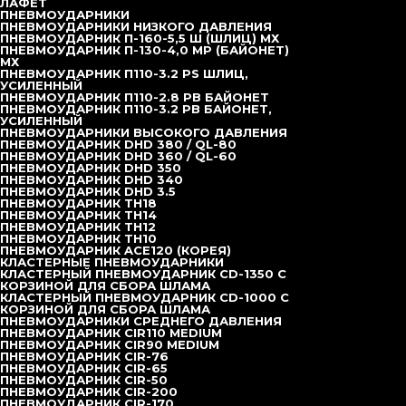
ЛАФЕТ
Ковшебуры с прогрессивным поворотным дном KBF-P
ПНЕВМОУДАРНИКИ
Ковшебуры со скребком
ПНЕВМОУДАРНИКИ НИЗКОГО ДАВЛЕНИЯ
Колонковый бур с штифтовыми зубьями
ПНЕВМОУДАРНИК П-160-5,5 Ш (ШЛИЦ) МХ
Колонковая труба со сменными зубьями
ПНЕВМОУДАРНИК П-130-4,0 MP (БАЙОНЕТ)
Колонковая труба с круглыми резцами
МХ
Грейферы
ПНЕВМОУДАРНИК П110-3.2 РS ШЛИЦ,
Грейфер TD55D
УСИЛЕННЫЙ
Грейфер TD70D
ПНЕВМОУДАРНИК П110-2.8 РВ БАЙОНЕТ
Грейфер TD80D
ПНЕВМОУДАРНИК П110-3.2 РB БАЙОНЕТ,
Фрезы
УСИЛЕННЫЙ
Фреза TDX150
ПНЕВМОУДАРНИКИ ВЫСОКОГО ДАВЛЕНИЯ
Инъекционные насосы
ПНЕВМОУДАРНИК DHD 380 / QL-80
TW400S
ПНЕВМОУДАРНИК DHD 360 / QL-60
TW600
ПНЕВМОУДАРНИК DHD 350
TW3515/S CUBE
ПНЕВМОУДАРНИК DHD 340
Инъекционные комплексы и смесители
ПНЕВМОУДАРНИК DHD 3.5
TDGP1200/1200/2X75/100PL-E
ПНЕВМОУДАРНИК TH18
TDGP400/700/80DPL-E
ПНЕВМОУДАРНИК TH14
TDGP400/700/80/100DPI-D
ПНЕВМОУДАРНИК TH12
TDGP400/700/80 DPL-D
ПНЕВМОУДАРНИК TH10
TDGP500/700/100PI-D/E
ПНЕВМОУДАРНИК ACE120 (КОРЕЯ)
TDGP250/700/75PI-E
КЛАСТЕРНЫЕ ПНЕВМОУДАРНИКИ
TDGP300/300/75PI-E
КЛАСТЕРНЫЙ ПНЕВМОУДАРНИК CD-1350 С
TDGP100/150/20PI-E
КОРЗИНОЙ ДЛЯ СБОРА ШЛАМА
TDGP400/80 PL-E
КЛАСТЕРНЫЙ ПНЕВМОУДАРНИК CD-1000 С
TDGP400/700/80PL-D/E
КОРЗИНОЙ ДЛЯ СБОРА ШЛАМА
TDGP200/300/100PI-D/E
ПНЕВМОУДАРНИКИ СРЕДНЕГО ДАВЛЕНИЯ
TDGP800/1200/200PI-D
ПНЕВМОУДАРНИК CIR110 MEDIUM
TDGP350/800/70PI-E
ПНЕВМОУДАРНИК CIR90 MEDIUM
TDGH75/100 PI-E
ПНЕВМОУДАРНИК CIR-76
TDGM80/50PLD-E
ПНЕВМОУДАРНИК CIR-65
TDGH70 и TDGH100
ПНЕВМОУДАРНИК CIR-50
GH-HD
ПНЕВМОУДАРНИК CIR-200
TDMA400-700 AW
ПНЕВМОУДАРНИК CIR-170