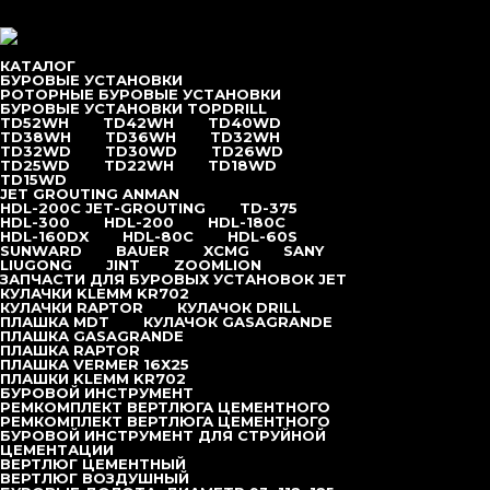
Перейти к содержимому
меню
КАТАЛОГ
БУРОВЫЕ УСТАНОВКИ
РОТОРНЫЕ БУРОВЫЕ УСТАНОВКИ
БУРОВЫЕ УСТАНОВКИ TOPDRILL
TD52WH
TD42WH
TD40WD
Главная
/
Каталог
/
Буровые установки
/
TD38WH
TD36WH
TD32WH
TD32WD
TD30WD
TD26WD
Sunward
TD25WD
TD22WH
TD18WD
TD15WD
JET GROUTING ANMAN
HDL-200C JET-GROUTING
TD-375
HDL-300
HDL-200
HDL-180С
HDL-160DX
HDL-80C
HDL-60S
меню
SUNWARD
BAUER
XCMG
SANY
Каталог
LIUGONG
JINT
ZOOMLION
Буровые установки
ЗАПЧАСТИ ДЛЯ БУРОВЫХ УСТАНОВОК JET
Роторные буровые установки
КУЛАЧКИ KLEMM KR702
Буровые установки Topdrill
КУЛАЧКИ RAPTOR
КУЛАЧОК DRILL
TD15WD
ПЛАШКА MDT
КУЛАЧОК GASAGRANDE
TD18WD
ПЛАШКА GASAGRANDE
TD22WH
ПЛАШКА RAPTOR
TD25WD
ПЛАШКА VERMER 16Х25
TD26WD
ПЛАШКИ KLEMM KR702
TD30WD
БУРОВОЙ ИНСТРУМЕНТ
TD32WD
РЕМКОМПЛЕКТ ВЕРТЛЮГА ЦЕМЕНТНОГО
TD32WH
РЕМКОМПЛЕКТ ВЕРТЛЮГА ЦЕМЕНТНОГО
TD36WH
БУРОВОЙ ИНСТРУМЕНТ ДЛЯ СТРУЙНОЙ
TD38WH
ЦЕМЕНТАЦИИ
TD40WD
ВЕРТЛЮГ ЦЕМЕНТНЫЙ
TD42WH
ВЕРТЛЮГ ВОЗДУШНЫЙ
TD52WH