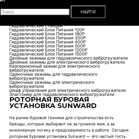
DZJ-200
Поиск
DZJ-240
DZJ-300
НАЙТИ
DZJ-400
DZJ-480
DZJ-600
Гидравлические станции
Гидравлический Блок Питания 120P
Гидравлический Блок Питания 180P
Гидравлический Блок Питания 300P
Гидравлический Блок Питания 400P
Гидравлический Блок Питания 500P
Гидравлический Блок Питания 1200P
Гидравлический Блок Питания 1500P
Двойные зажимы для гидравлического виброгружатели
Двойные зажимы для электрического виброгружатели
Кватернионный зажим для электрического
виброгружатели
Одиночные зажимы для гидравлического
виброгружатели
Одиночные зажимы для электрического
виброгружатели
Шкаф управления для электрического виброгружатели
Эластомер для гидравлического виброгружатели
РОТОРНАЯ БУРОВАЯ
УСТАНОВКА SUNWARD
На рынке буровой техники для строительства есть
бренды, которые выбирают не за громкое имя, а за
инженерную логику и предсказуемость в работе. Сегодня
роторная буровая установка Sunward — это частый гость