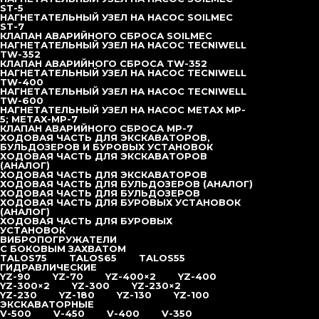
Буровые трубы
ST-5
Штанга буровая НКР 63,5×550
НАГНЕТАТЕЛЬНЫЙ УЗЕЛ НА НАСОС SOILMEC
Штанга буровая НКР 63,5×1050
ST-7
Штанга буровая НКР 63,5×1250
КЛАПАН АВАРИЙНОГО СБРОСА SOILMEC
Штанга буровая СБУ-89х95
НАГНЕТАТЕЛЬНЫЙ УЗЕЛ НА НАСОС TECNIWELL
Штанга буровая СБУ-89х1170
TW-352
Штанга буровая СБУ-89х1840
КЛАПАН АВАРИЙНОГО СБРОСА TW-352
Штанга буровая СБУ-89х2000
НАГНЕТАТЕЛЬНЫЙ УЗЕЛ НА НАСОС TECNIWELL
Штанга буровая Ø 76 мм, резьба API 2 3/8″ Reg (З-66)
TW-400
Штанга буровая Ø 89 мм, резьба API 2 3/8″ Reg (З-66)
НАГНЕТАТЕЛЬНЫЙ УЗЕЛ НА НАСОС TECNIWELL
Штанга буровая Ø 102 мм, резьба API 2 3/8″ или 2 7/8″
TW-600
Reg
НАГНЕТАТЕЛЬНЫЙ УЗЕЛ НА НАСОС METAX MP-
Штанга буровая Ø 114 мм, резьба API 3 1/2″ Reg (З-88)
5; METAX-MP-7
Штанга буровая Ø 127 мм, резьба API 3 1/2″ Reg (З-88)
КЛАПАН АВАРИЙНОГО СБРОСА MP-7
Запчасти к насосам высокого давления
ХОДОВАЯ ЧАСТЬ ДЛЯ ЭКСКАВАТОРОВ,
Клапан аварийного сброса MP-7
БУЛЬДОЗЕРОВ И БУРОВЫХ УСТАНОВОК
Нагнетательный узел на насос Metax MP-5; Metax-MP-7
ХОДОВАЯ ЧАСТЬ ДЛЯ ЭКСКАВАТОРОВ
Нагнетательный узел на насос Tecniwell TW-600
(АНАЛОГ)
Нагнетательный узел на насос Tecniwell TW-400
ХОДОВАЯ ЧАСТЬ ДЛЯ ЭКСКАВАТОРОВ
Клапан аварийного сброса TW-352
ХОДОВАЯ ЧАСТЬ ДЛЯ БУЛЬДОЗЕРОВ (АНАЛОГ)
Нагнетательный узел на насос Tecniwell TW-352
ХОДОВАЯ ЧАСТЬ ДЛЯ БУЛЬДОЗЕРОВ
Клапан аварийного сброса Soilmec
ХОДОВАЯ ЧАСТЬ ДЛЯ БУРОВЫХ УСТАНОВОК
Нагнетательный узел на насос Soilmec St-7
(АНАЛОГ)
Нагнетательный узел на насос Soilmec St-5
ХОДОВАЯ ЧАСТЬ ДЛЯ БУРОВЫХ
Нагнетательный узел на насос Geo Astra
УСТАНОВОК
Втулка бронзовая
ВИБРОПОГРУЖАТЕЛИ
Уплотнения для насосов высокого давления
С БОКОВЫМ ЗАХВАТОМ
Плунжера
TALOS75
TALOS65
TALOS55
Ходовая часть для экскаваторов, бульдозеров и
ГИДРАВЛИЧЕСКИЕ
буровых установок
YZ-90
YZ-70
YZ-400×2
YZ-400
Ходовая часть для экскаваторов (аналог)
YZ-300×2
YZ-300
YZ-230×2
Ходовая часть для экскаваторов
YZ-230
YZ-180
YZ-130
YZ-100
Ходовая часть для бульдозеров (аналог)
ЭКСКАВАТОРНЫЕ
Ходовая часть для бульдозеров
V-500
V-450
V-400
V-350
Ходовая часть для буровых установок (аналог)