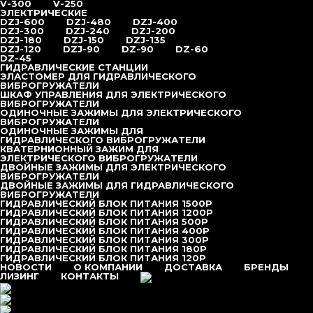
V-300
V-250
Ходовая часть для буровых установок
ЭЛЕКТРИЧЕСКИЕ
Вибропогружатели
DZJ-600
DZJ-480
DZJ-400
С боковым захватом
DZJ-300
DZJ-240
DZJ-200
TALOS55
DZJ-180
DZJ-150
DZJ-135
TALOS65
DZJ-120
DZJ-90
DZ-90
DZ-60
TALOS75
DZ-45
Гидравлические
ГИДРАВЛИЧЕСКИЕ СТАНЦИИ
YZ-100
ЭЛАСТОМЕР ДЛЯ ГИДРАВЛИЧЕСКОГО
YZ-130
ВИБРОГРУЖАТЕЛИ
YZ-180
ШКАФ УПРАВЛЕНИЯ ДЛЯ ЭЛЕКТРИЧЕСКОГО
YZ-230
ВИБРОГРУЖАТЕЛИ
YZ-230×2
ОДИНОЧНЫЕ ЗАЖИМЫ ДЛЯ ЭЛЕКТРИЧЕСКОГО
YZ-300
ВИБРОГРУЖАТЕЛИ
YZ-300×2
ОДИНОЧНЫЕ ЗАЖИМЫ ДЛЯ
YZ-400
ГИДРАВЛИЧЕСКОГО ВИБРОГРУЖАТЕЛИ
YZ-400×2
КВАТЕРНИОННЫЙ ЗАЖИМ ДЛЯ
YZ-70
ЭЛЕКТРИЧЕСКОГО ВИБРОГРУЖАТЕЛИ
YZ-90
ДВОЙНЫЕ ЗАЖИМЫ ДЛЯ ЭЛЕКТРИЧЕСКОГО
Экскаваторные
ВИБРОГРУЖАТЕЛИ
V-250
ДВОЙНЫЕ ЗАЖИМЫ ДЛЯ ГИДРАВЛИЧЕСКОГО
V-300
ВИБРОГРУЖАТЕЛИ
V-350
ГИДРАВЛИЧЕСКИЙ БЛОК ПИТАНИЯ 1500P
V-400
ГИДРАВЛИЧЕСКИЙ БЛОК ПИТАНИЯ 1200P
V-450
ГИДРАВЛИЧЕСКИЙ БЛОК ПИТАНИЯ 500P
V-500
ГИДРАВЛИЧЕСКИЙ БЛОК ПИТАНИЯ 400P
Электрические
ГИДРАВЛИЧЕСКИЙ БЛОК ПИТАНИЯ 300P
DZ-45
ГИДРАВЛИЧЕСКИЙ БЛОК ПИТАНИЯ 180P
DZ-60
ГИДРАВЛИЧЕСКИЙ БЛОК ПИТАНИЯ 120P
DZ-90
НОВОСТИ
О КОМПАНИИ
ДОСТАВКА
БРЕНДЫ
DZJ-90
ЛИЗИНГ
КОНТАКТЫ
+7 (495) 377-95-95
DZJ-120
DZJ-135
DZJ-150
+7 (495) 377-95-95
DZJ-180