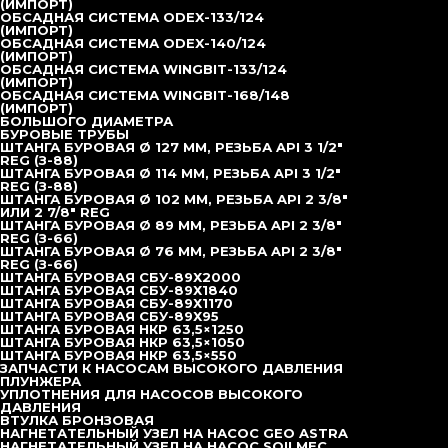
(ИМПОРТ)
Пневмоударник CIR90 Medium
ОБСАДНАЯ СИСТЕМА ODEX-133/124
Пневмоударник CIR110 Medium
(ИМПОРТ)
Долота PDC
ОБСАДНАЯ СИСТЕМА ODEX-140/124
Кластерный пневмоударник CD-1000 с корзиной для
(ИМПОРТ)
сбора шлама
ОБСАДНАЯ СИСТЕМА WINGBIT-133/124
Кластерный пневмоударник CD-1350 с корзиной для
(ИМПОРТ)
сбора шлама
ОБСАДНАЯ СИСТЕМА WINGBIT-168/148
Коронка DHD110, Ø 300 мм
(ИМПОРТ)
Коронка DHD110, Ø 381 мм
БОЛЬШОГО ДИАМЕТРА
Коронка DHD110, Ø 400 мм
БУРОВЫЕ ТРУБЫ
Коронка DHD112, Ø 350 мм
ШТАНГА БУРОВАЯ Ø 127 ММ, РЕЗЬБА API 3 1/2″
Коронка DHD112, Ø 400 мм
REG (З-88)
Коронка DHD112, Ø 450 мм
ШТАНГА БУРОВАЯ Ø 114 ММ, РЕЗЬБА API 3 1/2″
Коронка DHD112, Ø 500 мм
REG (З-88)
Коронка TH14, Ø 550 мм
ШТАНГА БУРОВАЯ Ø 102 ММ, РЕЗЬБА API 2 3/8″
Коронка TH14, Ø 600 мм
ИЛИ 2 7/8″ REG
Коронка TH14, Ø 650 мм
ШТАНГА БУРОВАЯ Ø 89 ММ, РЕЗЬБА API 2 3/8″
Коронка DHD340 (COP44), Ø 110 мм
REG (З-66)
Коронка DHD340 (COP44), Ø 115
ШТАНГА БУРОВАЯ Ø 76 ММ, РЕЗЬБА API 2 3/8″
Коронка DHD340 (COP44), Ø 130 мм
REG (З-66)
Коронка DHD350 (COP54), Ø 140 мм
ШТАНГА БУРОВАЯ СБУ-89Х2000
Коронка DHD350 (COP54), Ø 152 мм
ШТАНГА БУРОВАЯ СБУ-89Х1840
Коронка DHD360 (COP64), Ø 165 мм
ШТАНГА БУРОВАЯ СБУ-89Х1170
Коронка DHD360 (COP64), Ø 172 мм
ШТАНГА БУРОВАЯ СБУ-89Х95
Коронка DHD360 (COP64), Ø 178 мм
ШТАНГА БУРОВАЯ НКР 63,5×1250
Обсадные системы
ШТАНГА БУРОВАЯ НКР 63,5×1050
Обсадные системы (Россия)
ШТАНГА БУРОВАЯ НКР 63,5×550
Обсадные системы (Импорт)
ЗАПЧАСТИ К НАСОСАМ ВЫСОКОГО ДАВЛЕНИЯ
Обсадная система WingBit-168/148 (Импорт)
ПЛУНЖЕРА
Обсадная система WingBit-133/124 (Импорт)
УПЛОТНЕНИЯ ДЛЯ НАСОСОВ ВЫСОКОГО
Обсадная система ODEX-140/124 (Импорт)
ДАВЛЕНИЯ
Обсадная система ODEX-133/124 (Импорт)
ВТУЛКА БРОНЗОВАЯ
Обсадная система SlideBit-133 (Импорт)
НАГНЕТАТЕЛЬНЫЙ УЗЕЛ НА НАСОС GEO ASTRA
Большого диаметра
НАГНЕТАТЕЛЬНЫЙ УЗЕЛ НА НАСОС SOILMEC