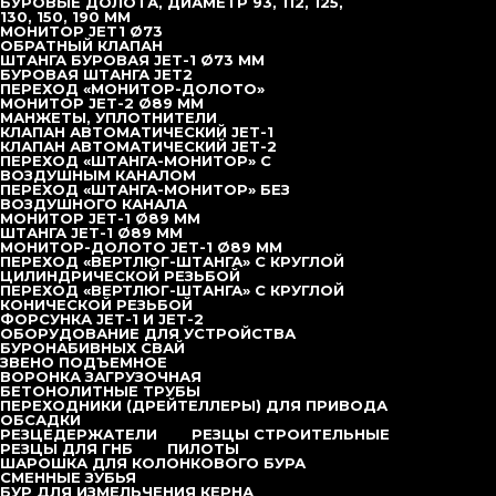
БУРОВЫЕ ДОЛОТА, ДИАМЕТР 93, 112, 125,
Jet Grouting Anman
130, 150, 190 ММ
HDL-60S
МОНИТОР JET1 Ø73
HDL-80C
ОБРАТНЫЙ КЛАПАН
HDL-160DX
ШТАНГА БУРОВАЯ JET-1 Ø73 ММ
HDL-180С
БУРОВАЯ ШТАНГА JET2
HDL-200
ПЕРЕХОД «МОНИТОР-ДОЛОТО»
HDL-300
МОНИТОР JET-2 Ø89 ММ
TD-375
МАНЖЕТЫ, УПЛОТНИТЕЛИ
HDL-200C Jet-grouting
КЛАПАН АВТОМАТИЧЕСКИЙ JET-1
Sunward
КЛАПАН АВТОМАТИЧЕСКИЙ JET-2
Bauer
ПЕРЕХОД «ШТАНГА-МОНИТОР» С
Xcmg
ВОЗДУШНЫМ КАНАЛОМ
Sany
ПЕРЕХОД «ШТАНГА-МОНИТОР» БЕЗ
LiuGong
ВОЗДУШНОГО КАНАЛА
JINT
МОНИТОР JET-1 Ø89 ММ
Zoomlion
ШТАНГА JET-1 Ø89 ММ
Запчасти для буровых установок JET
МОНИТОР-ДОЛОТО JET-1 Ø89 ММ
Плашки Klemm KR702
ПЕРЕХОД «ВЕРТЛЮГ-ШТАНГА» С КРУГЛОЙ
Плашка Vermer 16х25
ЦИЛИНДРИЧЕСКОЙ РЕЗЬБОЙ
Плашка Raptor
ПЕРЕХОД «ВЕРТЛЮГ-ШТАНГА» С КРУГЛОЙ
Плашка Gasagrande
КОНИЧЕСКОЙ РЕЗЬБОЙ
Кулачок Gasagrande
ФОРСУНКА JET-1 И JET-2
Плашка MDT
ОБОРУДОВАНИЕ ДЛЯ УСТРОЙСТВА
Кулачок Drill
БУРОНАБИВНЫХ СВАЙ
Кулачки Raptor
ЗВЕНО ПОДЪЕМНОЕ
Кулачки Klemm KR702
ВОРОНКА ЗАГРУЗОЧНАЯ
Буровой инструмент
БЕТОНОЛИТНЫЕ ТРУБЫ
Ремкомплект вертлюга цементного
ПЕРЕХОДНИКИ (ДРЕЙТЕЛЛЕРЫ) ДЛЯ ПРИВОДА
Ремкомплект вертлюга цементного
ОБСАДКИ
Буровой инструмент для струйной цементации
РЕЗЦЕДЕРЖАТЕЛИ
РЕЗЦЫ СТРОИТЕЛЬНЫЕ
ФОРСУНКА JET-1 И JET-2
РЕЗЦЫ ДЛЯ ГНБ
ПИЛОТЫ
Переход «Вертлюг-Штанга» с круглой конической
ШАРОШКА ДЛЯ КОЛОНКОВОГО БУРА
резьбой
СМЕННЫЕ ЗУБЬЯ
Переход «Вертлюг-Штанга» с круглой цилиндрической
БУР ДЛЯ ИЗМЕЛЬЧЕНИЯ КЕРНА