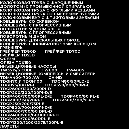
резьбой
КОЛОНКОВАЯ ТРУБА С ШАРОШЕЧНЫМ
Монитор-Долото Jet-1 Ø89 мм
ДОЛОТОМ (С ПРОМЫВОЧНОЙ СПИРАЛЬЮ)
Штанга Jet-1 Ø89 мм
КОЛОНКОВАЯ ТРУБА С КРУГЛЫМИ РЕЗЦАМИ
Монитор Jet-1 ø89 мм
КОЛОНКОВАЯ ТРУБА СО СМЕННЫМИ ЗУБЬЯМИ
Переход «Штанга-Монитор» без воздушного канала
КОЛОНКОВЫЙ БУР С ШТИФТОВЫМИ ЗУБЬЯМИ
Переход «Штанга-Монитор» с воздушным каналом
КОВШЕБУРЫ СО СКРЕБКОМ
Клапан автоматический Jet-2
КОВШЕБУРЫ С ПРОГРЕССИВНЫМ
Клапан автоматический Jet-1
ПОВОРОТНЫМ ДНОМ KBF-P
Манжеты, уплотнители
КОВШЕБУРЫ С ПРОГРЕССИВНЫМ
Монитор Jet-2 Ø89 мм
ПОВОРОТНЫМ ДНОМ
Переход «Монитор-Долото»
КОВШЕБУРЫ ДЛЯ СКАЛЬНЫХ ПОРОД
Буровая штанга JET2
КОВШЕБУРЫ С КАЛИБРОВОЧНЫМ КОЛЬЦОМ
Штанга буровая jet-1 ø73 мм
ГРЕЙФЕРЫ
Обратный клапан
ГРЕЙФЕР TD80D
ГРЕЙФЕР TD70D
Монитор Jet1 Ø73
ГРЕЙФЕР TD55D
Буровые долота, диаметр 93, 112, 125, 130, 150, 190 мм
ФРЕЗЫ
Вертлюг воздушный
ФРЕЗА TDX150
Вертлюг цементный
ИНЪЕКЦИОННЫЕ НАСОСЫ
Оборудование для устройства буронабивных свай
TW3515/S CUBE
TW600
TW400S
Инвентарные обсадные трубы
ИНЪЕКЦИОННЫЕ КОМПЛЕКСЫ И СМЕСИТЕЛИ
Фланцевое соединение обсадных труб
TDMA400-700 AW
GH-HD
Детали фланцевого соединения обсадных труб
TDGH70 И TDGH100
TDGM80/50PLD-E
Коронки буровые (секции и направляющие)
TDGH75/100 PI-E
TDGP350/800/70PI-E
Коронки буровые (секции направляющие)
TDGP800/1200/200PI-D
Келли штанги для буровых установок
TDGP200/300/100PI-D/E
Буровой шнек
TDGP400/700/80PL-D/E
TDGP400/80 PL-E
Буровой шнек с калибровочным кольцом
TDGP100/150/20PI-E
TDGP300/300/75PI-E
Буровой шнек для скальных пород
TDGP250/700/75PI-E
Прогрессивный шнековый бур
TDGP500/700/100PI-D/E
Буровой шнек для скальных пород (без пилотного
TDGP400/700/80 DPL-D
долота)
TDGP400/700/80/100DPI-D
Ковшебуры
TDGP400/700/80DPL-E
Ковшебуры с калибровочным кольцом
TDGP1200/1200/2X75/100PL-E
Ковшебуры для скальных пород
ЛАФЕТЫ
Ковшебуры с прогрессивным поворотным дном