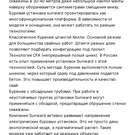
скважины в 30-40 метров даже небольшой наклон мачты
наверху оборачивается сантиметрами смещения внизу.
Буровая установка sunward проектировалась как
многофункциональная платформа. В зависимости от
модели и оснащения, она может работать по разным
технологиям:
Классическое бурение штангой Келли. Основной режим
для большинства свайных работ. Штанги разных длин
позволяют подбирать конфигурацию под проект.
Технология CFA (непрерывный полый шнек). В России
есть опыт применения установок Sunward с этой
технологией. Суть метода: бурение выполняется полым
шнеком, через который сразу под давлением подается
бетон. Это повышает производительность и качество
свай.
Бурение с обсадными трубами. При работе в
неустойчивых грунтах установки Sunward могут
применяться с обсадкой, предотвращая обрушение стенок
скважины.
Компания Sunward активно развивает направление
электрических буровых установок. Это не просто дань
экологической моде, а прагматичный расчет. Такие
модели уже работают на реальных объектах.