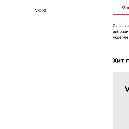
Оп
V-500
Экскава
вибраци
укрепле
Хит 
V