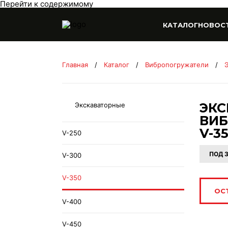
Перейти к содержимому
КАТАЛОГ
НОВОС
Главная
/
Каталог
/
Вибропогружатели
/
ЭК
Экскаваторные
ВИ
V-3
V-250
ПОД 
V-300
V-350
ОС
V-400
V-450