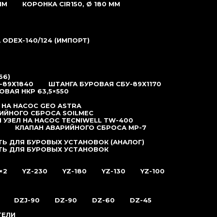
ММ
КОРОНКА CIR150, Ø 180 ММ
ODEX-140/124 (ИМПОРТ)
66)
-89Х1840
ШТАНГА БУРОВАЯ СБУ-89Х1170
ОВАЯ НКР 63,5×550
 НА НАСОС GEO ASTRA
ИЙНОГО СБРОСА SOILMEC
 УЗЕЛ НА НАСОС TECNIWELL TW-400
КЛАПАН АВАРИЙНОГО СБРОСА MP-7
Ь ДЛЯ БУРОВЫХ УСТАНОВОК (АНАЛОГ)
ТЬ ДЛЯ БУРОВЫХ УСТАНОВОК
×2
YZ-230
YZ-180
YZ-130
YZ-100
DZJ-90
DZ-90
DZ-60
DZ-45
ТЕЛИ