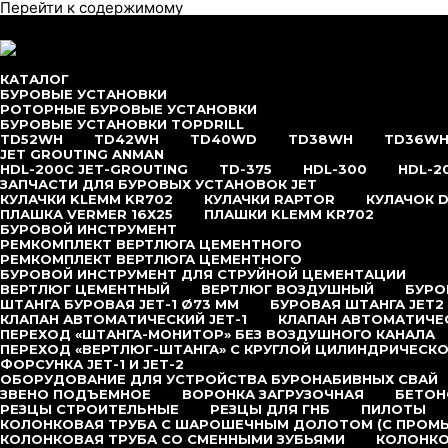
Перейти к содержимому
меню
КАТАЛОГ
БУРОВЫЕ УСТАНОВКИ
РОТОРНЫЕ БУРОВЫЕ УСТАНОВКИ
БУРОВЫЕ УСТАНОВКИ TOPDRILL
TD52WH
TD42WH
TD40WD
TD38WH
TD36W
JET GROUTING ANMAN
HDL-200C JET-GROUTING
TD-375
HDL-300
HDL-2
ЗАПЧАСТИ ДЛЯ БУРОВЫХ УСТАНОВОК JET
КУЛАЧКИ KLEMM KR702
КУЛАЧКИ RAPTOR
КУЛАЧОК D
ПЛАШКА VERMER 16Х25
ПЛАШКИ KLEMM KR702
БУРОВОЙ ИНСТРУМЕНТ
РЕМКОМПЛЕКТ ВЕРТЛЮГА ЦЕМЕНТНОГО
РЕМКОМПЛЕКТ ВЕРТЛЮГА ЦЕМЕНТНОГО
БУРОВОЙ ИНСТРУМЕНТ ДЛЯ СТРУЙНОЙ ЦЕМЕНТАЦИИ
ВЕРТЛЮГ ЦЕМЕНТНЫЙ
ВЕРТЛЮГ ВОЗДУШНЫЙ
БУРОВ
ШТАНГА БУРОВАЯ JET-1 Ø73 ММ
БУРОВАЯ ШТАНГА JET2
КЛАПАН АВТОМАТИЧЕСКИЙ JET-1
КЛАПАН АВТОМАТИЧЕС
ПЕРЕХОД «ШТАНГА-МОНИТОР» БЕЗ ВОЗДУШНОГО КАНАЛА
ПЕРЕХОД «ВЕРТЛЮГ-ШТАНГА» С КРУГЛОЙ ЦИЛИНДРИЧЕСКО
ФОРСУНКА JET-1 И JET-2
ОБОРУДОВАНИЕ ДЛЯ УСТРОЙСТВА БУРОНАБИВНЫХ СВАЙ
ЗВЕНО ПОДЪЕМНОЕ
ВОРОНКА ЗАГРУЗОЧНАЯ
БЕТОН
РЕЗЦЫ СТРОИТЕЛЬНЫЕ
РЕЗЦЫ ДЛЯ ГНБ
ПИЛОТЫ
КОЛОНКОВАЯ ТРУБА С ШАРОШЕЧНЫМ ДОЛОТОМ (С ПРОМ
КОЛОНКОВАЯ ТРУБА СО СМЕННЫМИ ЗУБЬЯМИ
КОЛОНКО