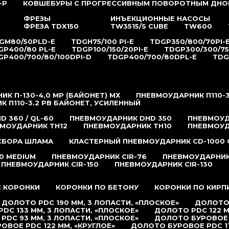
-P
КОВШЕБУРЫ С ПРОГРЕССИВНЫМ ПОВОРОТНЫМ ДНО
ФРЕЗЫ
ИНЪЕКЦИОННЫЕ НАСОСЫ
ФРЕЗА TDX150
TW3515/S CUBE
TW600
GM80/50PLD-E
TDGH75/100 PI-E
TDGP350/800/70PI-
GP400/80 PL-E
TDGP100/150/20PI-E
TDGP300/300/75
GP400/700/80/100DPI-D
TDGP400/700/80DPL-E
TDG
К П-130-4,0 MP (БАЙОНЕТ) МХ
ПНЕВМОУДАРНИК П110-3
 П110-3.2 РB БАЙОНЕТ, УСИЛЕННЫЙ
 360 / QL-60
ПНЕВМОУДАРНИК DHD 350
ПНЕВМОУД
МОУДАРНИК TH12
ПНЕВМОУДАРНИК TH10
ПНЕВМОУД
 СБОРА ШЛАМА
КЛАСТЕРНЫЙ ПНЕВМОУДАРНИК CD-1000 
0 MEDIUM
ПНЕВМОУДАРНИК CIR-76
ПНЕВМОУДАРНИК 
ПНЕВМОУДАРНИК CIR-150
ПНЕВМОУДАРНИК CIR-130
 КОРОНКИ
КОРОНКИ ПО БЕТОНУ
КОРОНКИ ПО КИРП
ДОЛОТО PDC 190 ММ, 3 ЛОПАСТИ, «ПЛОСКОЕ»
ДОЛОТО 
DC 133 ММ, 3 ЛОПАСТИ, «ПЛОСКОЕ»
ДОЛОТО PDC 122 М
PDC 93 ММ, 3 ЛОПАСТИ, «ПЛОСКОЕ»
ДОЛОТО БУРОВОЕ P
ОВОЕ PDC 122 ММ, «КРУГЛОЕ»
ДОЛОТО БУРОВОЕ PDC 11