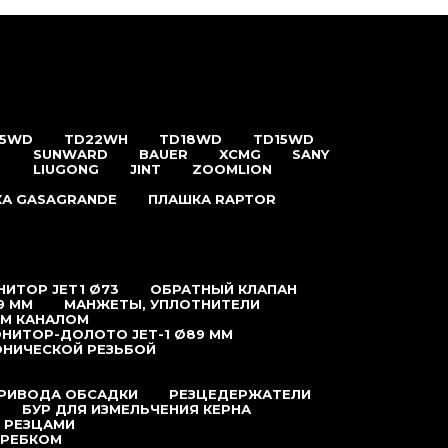
25WD
TD22WH
TD18WD
TD15WD
SUNWARD
BAUER
XCMG
SANY
LIUGONG
JINT
ZOOMLION
А GASAGRANDE
ПЛАШКА RAPTOR
ИТОР JET1 Ø73
ОБРАТНЫЙ КЛАПАН
9 ММ
МАНЖЕТЫ, УПЛОТНИТЕЛИ
ЫМ КАНАЛОМ
НИТОР-ДОЛОТО JET-1 Ø89 ММ
ОНИЧЕСКОЙ РЕЗЬБОЙ
ПРИВОДА ОБСАДКИ
РЕЗЦЕДЕРЖАТЕЛИ
БУР ДЛЯ ИЗМЕЛЬЧЕНИЯ КЕРНА
 РЕЗЦАМИ
КРЕБКОМ