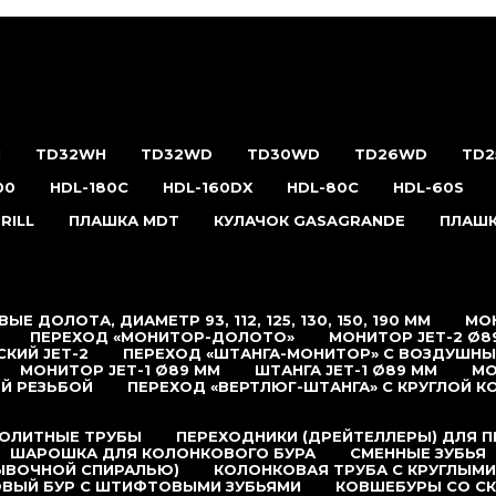
H
TD32WH
TD32WD
TD30WD
TD26WD
TD
00
HDL-180С
HDL-160DX
HDL-80C
HDL-60S
RILL
ПЛАШКА MDT
КУЛАЧОК GASAGRANDE
ПЛАШК
ЫЕ ДОЛОТА, ДИАМЕТР 93, 112, 125, 130, 150, 190 ММ
МОН
ПЕРЕХОД «МОНИТОР-ДОЛОТО»
МОНИТОР JET-2 Ø8
КИЙ JET-2
ПЕРЕХОД «ШТАНГА-МОНИТОР» С ВОЗДУШН
МОНИТОР JET-1 Ø89 ММ
ШТАНГА JET-1 Ø89 ММ
МО
Й РЕЗЬБОЙ
ПЕРЕХОД «ВЕРТЛЮГ-ШТАНГА» С КРУГЛОЙ К
ОЛИТНЫЕ ТРУБЫ
ПЕРЕХОДНИКИ (ДРЕЙТЕЛЛЕРЫ) ДЛЯ 
ШАРОШКА ДЛЯ КОЛОНКОВОГО БУРА
СМЕННЫЕ ЗУБЬЯ
ЫВОЧНОЙ СПИРАЛЬЮ)
КОЛОНКОВАЯ ТРУБА С КРУГЛЫМИ
ВЫЙ БУР С ШТИФТОВЫМИ ЗУБЬЯМИ
КОВШЕБУРЫ СО С