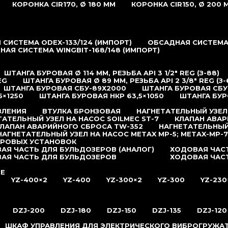
КОРОНКА CIR170, Ø 180 ММ
КОРОНКА CIR150, Ø 200 
СИСТЕМА ODEX-133/124 (ИМПОРТ)
ОБСАДНАЯ СИСТЕМА 
НАЯ СИСТЕМА WINGBIT-168/148 (ИМПОРТ)
ШТАНГА БУРОВАЯ Ø 114 ММ, РЕЗЬБА API 3 1/2″ REG (З-88)
EG
ШТАНГА БУРОВАЯ Ø 89 ММ, РЕЗЬБА API 2 3/8″ REG (З-
ШТАНГА БУРОВАЯ СБУ-89Х2000
ШТАНГА БУРОВАЯ СБУ
5×1250
ШТАНГА БУРОВАЯ НКР 63,5×1050
ШТАНГА БУР
ВЛЕНИЯ
ВТУЛКА БРОНЗОВАЯ
НАГНЕТАТЕЛЬНЫЙ УЗЕЛ
ТАТЕЛЬНЫЙ УЗЕЛ НА НАСОС SOILMEC ST-7
КЛАПАН АВАР
ЛАПАН АВАРИЙНОГО СБРОСА TW-352
НАГНЕТАТЕЛЬНЫЙ
НАГНЕТАТЕЛЬНЫЙ УЗЕЛ НА НАСОС METAX MP-5; METAX-MP-7
УРОВЫХ УСТАНОВОК
АЯ ЧАСТЬ ДЛЯ БУЛЬДОЗЕРОВ (АНАЛОГ)
ХОДОВАЯ ЧАСТ
АЯ ЧАСТЬ ДЛЯ БУЛЬДОЗЕРОВ
ХОДОВАЯ ЧАС
ИЕ
YZ-400×2
YZ-400
YZ-300×2
YZ-300
YZ-230
DZJ-200
DZJ-180
DZJ-150
DZJ-135
DZJ-120
ШКАФ УПРАВЛЕНИЯ ДЛЯ ЭЛЕКТРИЧЕСКОГО ВИБРОГРУЖА