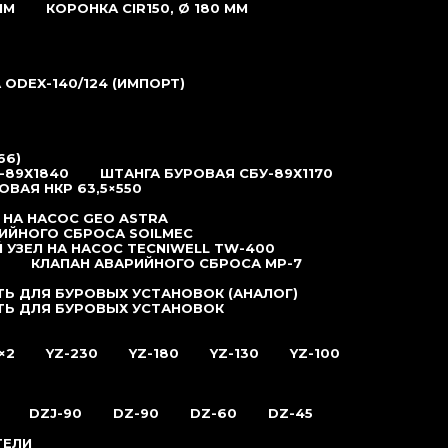
ММ
КОРОНКА CIR150, Ø 180 ММ
ODEX-140/124 (ИМПОРТ)
66)
-89Х1840
ШТАНГА БУРОВАЯ СБУ-89Х1170
ОВАЯ НКР 63,5×550
 НА НАСОС GEO ASTRA
ИЙНОГО СБРОСА SOILMEC
 УЗЕЛ НА НАСОС TECNIWELL TW-400
КЛАПАН АВАРИЙНОГО СБРОСА MP-7
Ь ДЛЯ БУРОВЫХ УСТАНОВОК (АНАЛОГ)
ТЬ ДЛЯ БУРОВЫХ УСТАНОВОК
×2
YZ-230
YZ-180
YZ-130
YZ-100
DZJ-90
DZ-90
DZ-60
DZ-45
ТЕЛИ