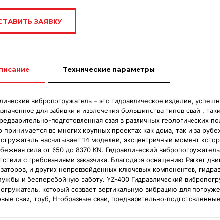
СТАВИТЬ ЗАЯВКУ
писание
Технические параметры
лический вибропогружатель – это гидравлическое изделие, успешно
значенное для забивки и извлечения большинства типов свай , таки
предварительно-подготовленная свая в различных геологических п
 принимается во многих крупных проектах как дома, так и за руб
огружатель насчитывает 14 моделей, эксцентричный момент котор
бежная сила от 650 до 8370 KN. Гидравлический вибропогружатель
тствии с требованиями заказчика. Благодаря оснащению Parker дви
заторов, и других непревзойденных ключевых компонентов, гидра
лужбы и бесперебойную работу. YZ-400 Гидравлический вибропогр
огружатель, который создает вертикальную вибрацию для погружен
вые сваи, труб, H-образные сваи, предварительно-подготовленные 