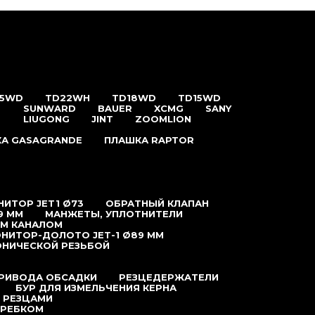
25WD
TD22WH
TD18WD
TD15WD
SUNWARD
BAUER
XCMG
SANY
LIUGONG
JINT
ZOOMLION
А GASAGRANDE
ПЛАШКА RAPTOR
ИТОР JET1 Ø73
ОБРАТНЫЙ КЛАПАН
9 ММ
МАНЖЕТЫ, УПЛОТНИТЕЛИ
ЫМ КАНАЛОМ
НИТОР-ДОЛОТО JET-1 Ø89 ММ
ОНИЧЕСКОЙ РЕЗЬБОЙ
ПРИВОДА ОБСАДКИ
РЕЗЦЕДЕРЖАТЕЛИ
БУР ДЛЯ ИЗМЕЛЬЧЕНИЯ КЕРНА
 РЕЗЦАМИ
КРЕБКОМ