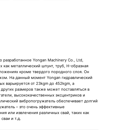
 разработанное Yongan Machinery Co., Ltd,
х как металлический шпунт, труб, H-образная
оложениях кроме твердого породного слоя. Он
ежом. На данный момент Yongan гидравлический
ых варьируется от 23kgm до 452kgm, а
 других размеров также может поставляться в
гатели, высококачественных эксцентриков и
влический вибропогружатель обеспечивает долгий
ужатель – это очень эффективные
ия или извлечения различных свай, таких как
сваи и т.д.