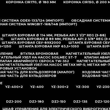
КОРОНКА CIR170, Ø 180 ММ
КОРОНКА CIR150, Ø 200 
СИСТЕМА ODEX-133/124 (ИМПОРТ)
ОБСАДНАЯ СИСТЕМА 
НАЯ СИСТЕМА WINGBIT-168/148 (ИМПОРТ)
ШТАНГА БУРОВАЯ Ø 114 ММ, РЕЗЬБА API 3 1/2″ REG (З-88)
EG
ШТАНГА БУРОВАЯ Ø 89 ММ, РЕЗЬБА API 2 3/8″ REG (З-
ШТАНГА БУРОВАЯ СБУ-89Х2000
ШТАНГА БУРОВАЯ СБУ
5×1250
ШТАНГА БУРОВАЯ НКР 63,5×1050
ШТАНГА БУР
ВЛЕНИЯ
ВТУЛКА БРОНЗОВАЯ
НАГНЕТАТЕЛЬНЫЙ УЗЕЛ
ТАТЕЛЬНЫЙ УЗЕЛ НА НАСОС SOILMEC ST-7
КЛАПАН АВАР
ЛАПАН АВАРИЙНОГО СБРОСА TW-352
НАГНЕТАТЕЛЬНЫЙ
НАГНЕТАТЕЛЬНЫЙ УЗЕЛ НА НАСОС METAX MP-5; METAX-MP-7
УРОВЫХ УСТАНОВОК
АЯ ЧАСТЬ ДЛЯ БУЛЬДОЗЕРОВ (АНАЛОГ)
ХОДОВАЯ ЧАСТ
АЯ ЧАСТЬ ДЛЯ БУЛЬДОЗЕРОВ
ХОДОВАЯ ЧАС
ИЕ
YZ-400×2
YZ-400
YZ-300×2
YZ-300
YZ-230
DZJ-200
DZJ-180
DZJ-150
DZJ-135
DZJ-120
ШКАФ УПРАВЛЕНИЯ ДЛЯ ЭЛЕКТРИЧЕСКОГО ВИБРОГРУЖА