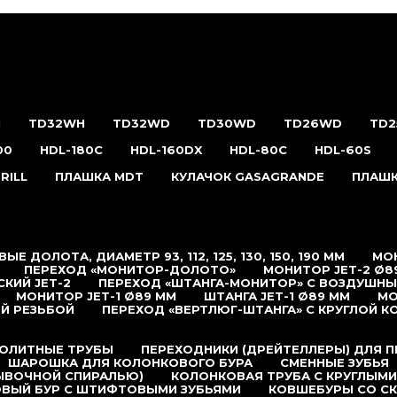
H
TD32WH
TD32WD
TD30WD
TD26WD
TD
00
HDL-180С
HDL-160DX
HDL-80C
HDL-60S
RILL
ПЛАШКА MDT
КУЛАЧОК GASAGRANDE
ПЛАШК
ЫЕ ДОЛОТА, ДИАМЕТР 93, 112, 125, 130, 150, 190 ММ
МОН
ПЕРЕХОД «МОНИТОР-ДОЛОТО»
МОНИТОР JET-2 Ø8
КИЙ JET-2
ПЕРЕХОД «ШТАНГА-МОНИТОР» С ВОЗДУШН
МОНИТОР JET-1 Ø89 ММ
ШТАНГА JET-1 Ø89 ММ
МО
Й РЕЗЬБОЙ
ПЕРЕХОД «ВЕРТЛЮГ-ШТАНГА» С КРУГЛОЙ К
ОЛИТНЫЕ ТРУБЫ
ПЕРЕХОДНИКИ (ДРЕЙТЕЛЛЕРЫ) ДЛЯ 
ШАРОШКА ДЛЯ КОЛОНКОВОГО БУРА
СМЕННЫЕ ЗУБЬЯ
ЫВОЧНОЙ СПИРАЛЬЮ)
КОЛОНКОВАЯ ТРУБА С КРУГЛЫМИ
ВЫЙ БУР С ШТИФТОВЫМИ ЗУБЬЯМИ
КОВШЕБУРЫ СО С