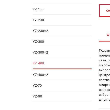
YZ-180
О
YZ-230
YZ-230×2
О
YZ-300
Гидрав
YZ-300×2
предна
свая, 
YZ-400
широко
виброп
YZ-400×2
центро
соотве
аморти
YZ-70
срок с
виброп
YZ-90
шпунто