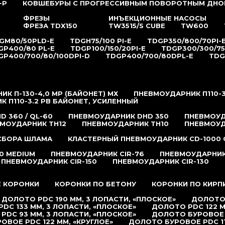
-P
КОВШЕБУРЫ С ПРОГРЕССИВНЫМ ПОВОРОТНЫМ ДНО
ФРЕЗЫ
ИНЪЕКЦИОННЫЕ НАСОСЫ
ФРЕЗА TDX150
TW3515/S CUBE
TW600
GM80/50PLD-E
TDGH75/100 PI-E
TDGP350/800/70PI-
GP400/80 PL-E
TDGP100/150/20PI-E
TDGP300/300/75
GP400/700/80/100DPI-D
TDGP400/700/80DPL-E
TDG
К П-130-4,0 MP (БАЙОНЕТ) МХ
ПНЕВМОУДАРНИК П110-3
 П110-3.2 РB БАЙОНЕТ, УСИЛЕННЫЙ
 360 / QL-60
ПНЕВМОУДАРНИК DHD 350
ПНЕВМОУД
МОУДАРНИК TH12
ПНЕВМОУДАРНИК TH10
ПНЕВМОУД
 СБОРА ШЛАМА
КЛАСТЕРНЫЙ ПНЕВМОУДАРНИК CD-1000 
0 MEDIUM
ПНЕВМОУДАРНИК CIR-76
ПНЕВМОУДАРНИК 
ПНЕВМОУДАРНИК CIR-150
ПНЕВМОУДАРНИК CIR-130
 КОРОНКИ
КОРОНКИ ПО БЕТОНУ
КОРОНКИ ПО КИРП
ДОЛОТО PDC 190 ММ, 3 ЛОПАСТИ, «ПЛОСКОЕ»
ДОЛОТО 
DC 133 ММ, 3 ЛОПАСТИ, «ПЛОСКОЕ»
ДОЛОТО PDC 122 М
PDC 93 ММ, 3 ЛОПАСТИ, «ПЛОСКОЕ»
ДОЛОТО БУРОВОЕ P
ОВОЕ PDC 122 ММ, «КРУГЛОЕ»
ДОЛОТО БУРОВОЕ PDC 11