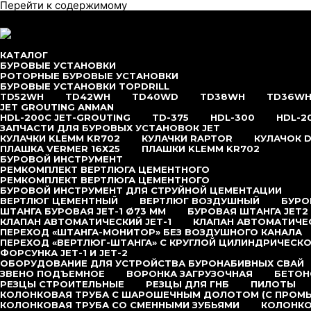
Перейти к содержимому
меню
КАТАЛОГ
БУРОВЫЕ УСТАНОВКИ
РОТОРНЫЕ БУРОВЫЕ УСТАНОВКИ
БУРОВЫЕ УСТАНОВКИ TOPDRILL
TD52WH
TD42WH
TD40WD
TD38WH
TD36W
JET GROUTING ANMAN
HDL-200C JET-GROUTING
TD-375
HDL-300
HDL-2
ЗАПЧАСТИ ДЛЯ БУРОВЫХ УСТАНОВОК JET
КУЛАЧКИ KLEMM KR702
КУЛАЧКИ RAPTOR
КУЛАЧОК D
ПЛАШКА VERMER 16Х25
ПЛАШКИ KLEMM KR702
БУРОВОЙ ИНСТРУМЕНТ
РЕМКОМПЛЕКТ ВЕРТЛЮГА ЦЕМЕНТНОГО
РЕМКОМПЛЕКТ ВЕРТЛЮГА ЦЕМЕНТНОГО
БУРОВОЙ ИНСТРУМЕНТ ДЛЯ СТРУЙНОЙ ЦЕМЕНТАЦИИ
ВЕРТЛЮГ ЦЕМЕНТНЫЙ
ВЕРТЛЮГ ВОЗДУШНЫЙ
БУРОВ
ШТАНГА БУРОВАЯ JET-1 Ø73 ММ
БУРОВАЯ ШТАНГА JET2
КЛАПАН АВТОМАТИЧЕСКИЙ JET-1
КЛАПАН АВТОМАТИЧЕС
ПЕРЕХОД «ШТАНГА-МОНИТОР» БЕЗ ВОЗДУШНОГО КАНАЛА
ПЕРЕХОД «ВЕРТЛЮГ-ШТАНГА» С КРУГЛОЙ ЦИЛИНДРИЧЕСКО
ФОРСУНКА JET-1 И JET-2
ОБОРУДОВАНИЕ ДЛЯ УСТРОЙСТВА БУРОНАБИВНЫХ СВАЙ
ЗВЕНО ПОДЪЕМНОЕ
ВОРОНКА ЗАГРУЗОЧНАЯ
БЕТОН
РЕЗЦЫ СТРОИТЕЛЬНЫЕ
РЕЗЦЫ ДЛЯ ГНБ
ПИЛОТЫ
КОЛОНКОВАЯ ТРУБА С ШАРОШЕЧНЫМ ДОЛОТОМ (С ПРОМ
КОЛОНКОВАЯ ТРУБА СО СМЕННЫМИ ЗУБЬЯМИ
КОЛОНКО