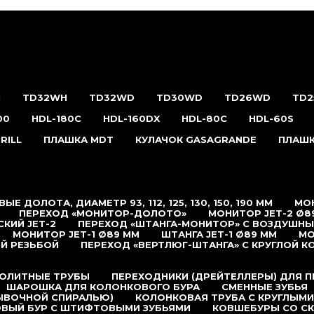
H
TD32WH
TD32WD
TD30WD
TD26WD
TD
00
HDL-180С
HDL-160DX
HDL-80C
HDL-60S
RILL
ПЛАШКА MDT
КУЛАЧОК GASAGRANDE
ПЛАШК
ЫЕ ДОЛОТА, ДИАМЕТР 93, 112, 125, 130, 150, 190 ММ
МОН
ПЕРЕХОД «МОНИТОР-ДОЛОТО»
МОНИТОР JET-2 Ø8
КИЙ JET-2
ПЕРЕХОД «ШТАНГА-МОНИТОР» С ВОЗДУШН
МОНИТОР JET-1 Ø89 ММ
ШТАНГА JET-1 Ø89 ММ
МО
Й РЕЗЬБОЙ
ПЕРЕХОД «ВЕРТЛЮГ-ШТАНГА» С КРУГЛОЙ К
ОЛИТНЫЕ ТРУБЫ
ПЕРЕХОДНИКИ (ДРЕЙТЕЛЛЕРЫ) ДЛЯ 
ШАРОШКА ДЛЯ КОЛОНКОВОГО БУРА
СМЕННЫЕ ЗУБЬЯ
ЫВОЧНОЙ СПИРАЛЬЮ)
КОЛОНКОВАЯ ТРУБА С КРУГЛЫМИ
ВЫЙ БУР С ШТИФТОВЫМИ ЗУБЬЯМИ
КОВШЕБУРЫ СО С