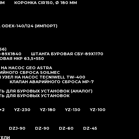
ММ
КОРОНКА CIR150, Ø 180 ММ
ODEX-140/124 (ИМПОРТ)
66)
-89Х1840
ШТАНГА БУРОВАЯ СБУ-89Х1170
ОВАЯ НКР 63,5×550
 НА НАСОС GEO ASTRA
ИЙНОГО СБРОСА SOILMEC
 УЗЕЛ НА НАСОС TECNIWELL TW-400
КЛАПАН АВАРИЙНОГО СБРОСА MP-7
Ь ДЛЯ БУРОВЫХ УСТАНОВОК (АНАЛОГ)
ТЬ ДЛЯ БУРОВЫХ УСТАНОВОК
×2
YZ-230
YZ-180
YZ-130
YZ-100
DZJ-90
DZ-90
DZ-60
DZ-45
ТЕЛИ