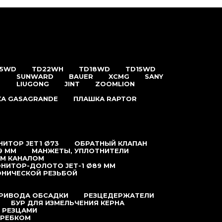
25WD
TD22WH
TD18WD
TD15WD
SUNWARD
BAUER
XCMG
SANY
LIUGONG
JINT
ZOOMLION
А GASAGRANDE
ПЛАШКА RAPTOR
ИТОР JET1 Ø73
ОБРАТНЫЙ КЛАПАН
9 ММ
МАНЖЕТЫ, УПЛОТНИТЕЛИ
ЫМ КАНАЛОМ
НИТОР-ДОЛОТО JET-1 Ø89 ММ
ОНИЧЕСКОЙ РЕЗЬБОЙ
ПРИВОДА ОБСАДКИ
РЕЗЦЕДЕРЖАТЕЛИ
БУР ДЛЯ ИЗМЕЛЬЧЕНИЯ КЕРНА
 РЕЗЦАМИ
КРЕБКОМ