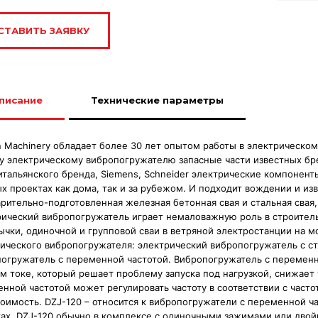
СТАВИТЬ ЗАЯВКУ
писание
Технические параметры
 Machinery обладает более 30 лет опытом работы в электрическом
 электрическому вибропогружателю запасные части известных бре
итальянского бренда, Siemens, Schneider электрические компонент
х проектах как дома, так и за рубежом. И подходит вождении и из
рительно-подготовленная железная бетонная свая и стальная свая, и
ический вибропогружатель играет немаловажную роль в строитель
чки, одиночной и групповой сваи в ветряной электростанции на мо
ического вибропогружателя: электрический вибропогружатель с ст
огружатель с переменной частотой. Вибропогружатель с переменн
м токе, который решает проблему запуска под нагрузкой, снижает 
нной частотой может регулировать частоту в соответствии с часто
оимость. DZJ-120 – относится к вибропогружатели с переменной ч
ах. DZJ-120 обычно в комплексе с одиночными зажимами или двойн