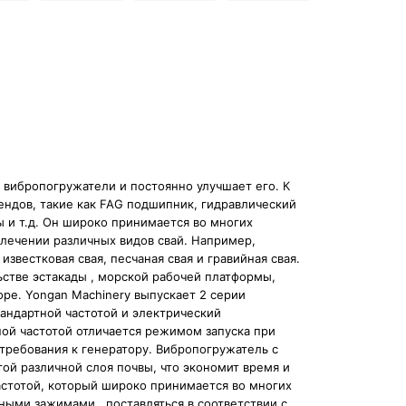
 вибропогружатели и постоянно улучшает его. К
ндов, такие как FAG подшипник, гидравлический
ы и т.д. Он широко принимается во многих
влечении различных видов свай. Например,
звестковая свая, песчаная свая и гравийная свая.
стве эстакады , морской рабочей платформы,
ре. Yongan Machinery выпускает 2 серии
андартной частотой и электрический
ой частотой отличается режимом запуска при
требования к генератору. Вибропогружатель с
той различной слоя почвы, что экономит время и
астотой, который широко принимается во многих
ыми зажимами , поставляться в соответствии с