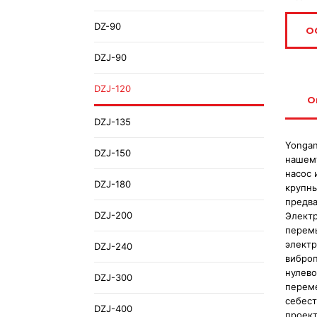
DZ-90
О
DZJ-90
DZJ-120
О
DZJ-135
Yongan
DZJ-150
нашему
насос 
DZJ-180
крупны
предва
DZJ-200
Электр
перемы
электр
DZJ-240
виброп
нулево
DZJ-300
переме
себест
DZJ-400
проект