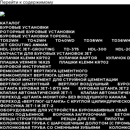
Перейти к содержимому
меню
КАТАЛОГ
БУРОВЫЕ УСТАНОВКИ
РОТОРНЫЕ БУРОВЫЕ УСТАНОВКИ
БУРОВЫЕ УСТАНОВКИ TOPDRILL
TD52WH
TD42WH
TD40WD
TD38WH
TD36W
JET GROUTING ANMAN
HDL-200C JET-GROUTING
TD-375
HDL-300
HDL-2
ЗАПЧАСТИ ДЛЯ БУРОВЫХ УСТАНОВОК JET
КУЛАЧКИ KLEMM KR702
КУЛАЧКИ RAPTOR
КУЛАЧОК D
ПЛАШКА VERMER 16Х25
ПЛАШКИ KLEMM KR702
БУРОВОЙ ИНСТРУМЕНТ
РЕМКОМПЛЕКТ ВЕРТЛЮГА ЦЕМЕНТНОГО
РЕМКОМПЛЕКТ ВЕРТЛЮГА ЦЕМЕНТНОГО
БУРОВОЙ ИНСТРУМЕНТ ДЛЯ СТРУЙНОЙ ЦЕМЕНТАЦИИ
ВЕРТЛЮГ ЦЕМЕНТНЫЙ
ВЕРТЛЮГ ВОЗДУШНЫЙ
БУРОВ
ШТАНГА БУРОВАЯ JET-1 Ø73 ММ
БУРОВАЯ ШТАНГА JET2
КЛАПАН АВТОМАТИЧЕСКИЙ JET-1
КЛАПАН АВТОМАТИЧЕС
ПЕРЕХОД «ШТАНГА-МОНИТОР» БЕЗ ВОЗДУШНОГО КАНАЛА
ПЕРЕХОД «ВЕРТЛЮГ-ШТАНГА» С КРУГЛОЙ ЦИЛИНДРИЧЕСКО
ФОРСУНКА JET-1 И JET-2
ОБОРУДОВАНИЕ ДЛЯ УСТРОЙСТВА БУРОНАБИВНЫХ СВАЙ
ЗВЕНО ПОДЪЕМНОЕ
ВОРОНКА ЗАГРУЗОЧНАЯ
БЕТОН
РЕЗЦЫ СТРОИТЕЛЬНЫЕ
РЕЗЦЫ ДЛЯ ГНБ
ПИЛОТЫ
КОЛОНКОВАЯ ТРУБА С ШАРОШЕЧНЫМ ДОЛОТОМ (С ПРОМ
КОЛОНКОВАЯ ТРУБА СО СМЕННЫМИ ЗУБЬЯМИ
КОЛОНКО