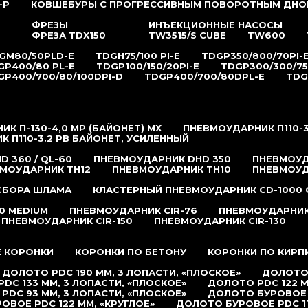
-P
КОВШЕБУРЫ С ПРОГРЕССИВНЫМ ПОВОРОТНЫМ ДНО
ФРЕЗЫ
ИНЪЕКЦИОННЫЕ НАСОСЫ
ФРЕЗА TDX150
TW3515/S CUBE
TW600
GM80/50PLD-E
TDGH75/100 PI-E
TDGP350/800/70PI-
GP400/80 PL-E
TDGP100/150/20PI-E
TDGP300/300/75
GP400/700/80/100DPI-D
TDGP400/700/80DPL-E
TDG
К П-130-4,0 MP (БАЙОНЕТ) МХ
ПНЕВМОУДАРНИК П110-3
 П110-3.2 РB БАЙОНЕТ, УСИЛЕННЫЙ
 360 / QL-60
ПНЕВМОУДАРНИК DHD 350
ПНЕВМОУД
МОУДАРНИК TH12
ПНЕВМОУДАРНИК TH10
ПНЕВМОУД
 СБОРА ШЛАМА
КЛАСТЕРНЫЙ ПНЕВМОУДАРНИК CD-1000 
0 MEDIUM
ПНЕВМОУДАРНИК CIR-76
ПНЕВМОУДАРНИК 
ПНЕВМОУДАРНИК CIR-150
ПНЕВМОУДАРНИК CIR-130
 КОРОНКИ
КОРОНКИ ПО БЕТОНУ
КОРОНКИ ПО КИРП
ДОЛОТО PDC 190 ММ, 3 ЛОПАСТИ, «ПЛОСКОЕ»
ДОЛОТО 
DC 133 ММ, 3 ЛОПАСТИ, «ПЛОСКОЕ»
ДОЛОТО PDC 122 М
PDC 93 ММ, 3 ЛОПАСТИ, «ПЛОСКОЕ»
ДОЛОТО БУРОВОЕ P
ОВОЕ PDC 122 ММ, «КРУГЛОЕ»
ДОЛОТО БУРОВОЕ PDC 11