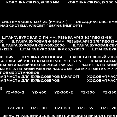
КОРОНКА CIR170, Ø 180 ММ
КОРОНКА CIR150, Ø 200 
СИСТЕМА ODEX-133/124 (ИМПОРТ)
ОБСАДНАЯ СИСТЕМА 
НАЯ СИСТЕМА WINGBIT-168/148 (ИМПОРТ)
ШТАНГА БУРОВАЯ Ø 114 ММ, РЕЗЬБА API 3 1/2″ REG (З-88)
EG
ШТАНГА БУРОВАЯ Ø 89 ММ, РЕЗЬБА API 2 3/8″ REG (З-
ШТАНГА БУРОВАЯ СБУ-89Х2000
ШТАНГА БУРОВАЯ СБУ
5×1250
ШТАНГА БУРОВАЯ НКР 63,5×1050
ШТАНГА БУР
ВЛЕНИЯ
ВТУЛКА БРОНЗОВАЯ
НАГНЕТАТЕЛЬНЫЙ УЗЕЛ
ТАТЕЛЬНЫЙ УЗЕЛ НА НАСОС SOILMEC ST-7
КЛАПАН АВАР
ЛАПАН АВАРИЙНОГО СБРОСА TW-352
НАГНЕТАТЕЛЬНЫЙ
НАГНЕТАТЕЛЬНЫЙ УЗЕЛ НА НАСОС METAX MP-5; METAX-MP-7
УРОВЫХ УСТАНОВОК
АЯ ЧАСТЬ ДЛЯ БУЛЬДОЗЕРОВ (АНАЛОГ)
ХОДОВАЯ ЧАСТ
АЯ ЧАСТЬ ДЛЯ БУЛЬДОЗЕРОВ
ХОДОВАЯ ЧАС
ИЕ
YZ-400×2
YZ-400
YZ-300×2
YZ-300
YZ-230
DZJ-200
DZJ-180
DZJ-150
DZJ-135
DZJ-120
ШКАФ УПРАВЛЕНИЯ ДЛЯ ЭЛЕКТРИЧЕСКОГО ВИБРОГРУЖА