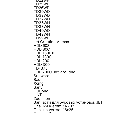
TD22WH
TD25WD
TD26WD
TD30WD
TD32WD
TD32WH
TD36WH
TD38WH
TD40WD
TD42WH
TD52WH
Jet Grouting Anman
HDL-60S
HDL-80C
HDL-160DX
HDL-180С
HDL-200
HDL-300
TD-375
HDL-200C Jet-grouting
Sunward
Bauer
Xcmg
Sany
LiuGong
JINT
Zoomlion
Запчасти для буровых установок JET
Плашки Klemm KR702
Плашка Vermer 16х25