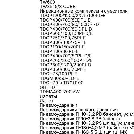
TW600
TW3515/S CUBE
Инъекционные комплексы и смесители
TDGP1200/1200/2X75/100PL-E
TDGP400/700/80DPL-E
TDGP400/700/80/100DPI-D
TDGP400/700/80 DPL-D
TDGP500/700/100PI-D/E
TDGP250/700/75PI-E
TDGP300/300/75PI-E
TDGP100/150/20PI-E
TDGP400/80 PL-E
TDGP400/700/80PL-D/E
TDGP200/300/100PI-D/E
TDGP800/1200/200PI-D
TDGP350/800/70PI-E
TDGH75/100 PI-E
TDGM80/50PLD-E
TDGH70 и TDGH100
GH-HD
TDMA400-700 AW
Лафеты
Лафет
Пневмоударники
Пневмоударники низкого давления
Пневмоударник П110-3.2 РB байонет, уси
Пневмоударник П110-2.8 РВ байонет
Пневмоударник П110-3.2 РS шлиц, усиле
Пневмоударник П-130-4,0 MP (байонет) М
Пневмоударник П-160-5,5 Ш (шлиц) МХ