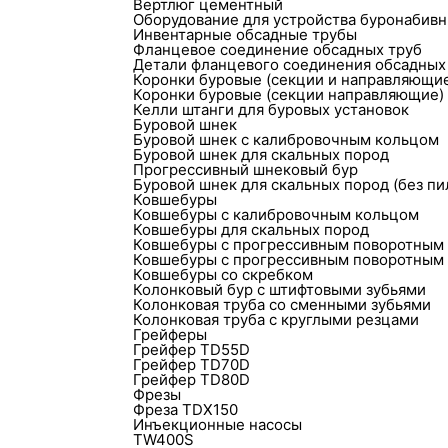
Вертлюг цементный
Оборудование для устройства буронабивн
Инвентарные обсадные трубы
Фланцевое соединение обсадных труб
Детали фланцевого соединения обсадных
Коронки буровые (секции и направляющи
Коронки буровые (секции направляющие)
Келли штанги для буровых установок
Буровой шнек
Буровой шнек с калибровочным кольцом
Буровой шнек для скальных пород
Прогрессивный шнековый бур
Буровой шнек для скальных пород (без пи
Ковшебуры
Ковшебуры с калибровочным кольцом
Ковшебуры для скальных пород
Ковшебуры с прогрессивным поворотным
Ковшебуры с прогрессивным поворотным
Ковшебуры со скребком
Колонковый бур с штифтовыми зубьями
Колонковая труба со сменными зубьями
Колонковая труба с круглыми резцами
Грейферы
Грейфер TD55D
Грейфер TD70D
Грейфер TD80D
Фрезы
Фреза TDX150
Инъекционные насосы
TW400S