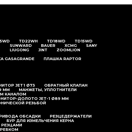
25WD
TD22WH
TD18WD
TD15WD
SUNWARD
BAUER
XCMG
SANY
LIUGONG
JINT
ZOOMLION
А GASAGRANDE
ПЛАШКА RAPTOR
ИТОР JET1 Ø73
ОБРАТНЫЙ КЛАПАН
9 ММ
МАНЖЕТЫ, УПЛОТНИТЕЛИ
ЫМ КАНАЛОМ
НИТОР-ДОЛОТО JET-1 Ø89 ММ
ОНИЧЕСКОЙ РЕЗЬБОЙ
ПРИВОДА ОБСАДКИ
РЕЗЦЕДЕРЖАТЕЛИ
БУР ДЛЯ ИЗМЕЛЬЧЕНИЯ КЕРНА
 РЕЗЦАМИ
КРЕБКОМ