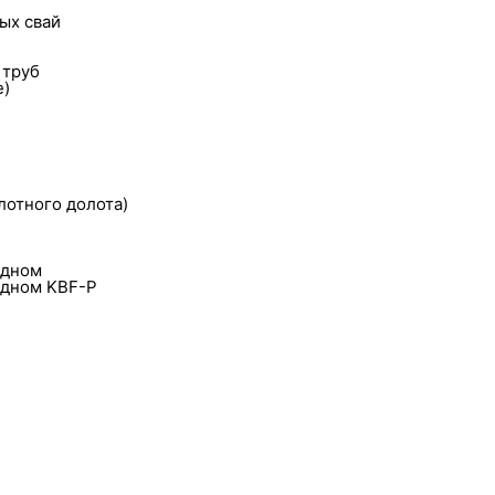
ых свай
 труб
е)
лотного долота)
 дном
 дном KBF-P