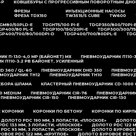
-P
КОВШЕБУРЫ С ПРОГРЕССИВНЫМ ПОВОРОТНЫМ ДНО
ФРЕЗЫ
ИНЪЕКЦИОННЫЕ НАСОСЫ
ФРЕЗА TDX150
TW3515/S CUBE
TW600
GM80/50PLD-E
TDGH75/100 PI-E
TDGP350/800/70PI-
GP400/80 PL-E
TDGP100/150/20PI-E
TDGP300/300/75
GP400/700/80/100DPI-D
TDGP400/700/80DPL-E
TDG
К П-130-4,0 MP (БАЙОНЕТ) МХ
ПНЕВМОУДАРНИК П110-3
 П110-3.2 РB БАЙОНЕТ, УСИЛЕННЫЙ
 360 / QL-60
ПНЕВМОУДАРНИК DHD 350
ПНЕВМОУД
МОУДАРНИК TH12
ПНЕВМОУДАРНИК TH10
ПНЕВМОУД
 СБОРА ШЛАМА
КЛАСТЕРНЫЙ ПНЕВМОУДАРНИК CD-1000 
0 MEDIUM
ПНЕВМОУДАРНИК CIR-76
ПНЕВМОУДАРНИК 
ПНЕВМОУДАРНИК CIR-150
ПНЕВМОУДАРНИК CIR-130
 КОРОНКИ
КОРОНКИ ПО БЕТОНУ
КОРОНКИ ПО КИРП
ДОЛОТО PDC 190 ММ, 3 ЛОПАСТИ, «ПЛОСКОЕ»
ДОЛОТО 
DC 133 ММ, 3 ЛОПАСТИ, «ПЛОСКОЕ»
ДОЛОТО PDC 122 М
PDC 93 ММ, 3 ЛОПАСТИ, «ПЛОСКОЕ»
ДОЛОТО БУРОВОЕ P
ОВОЕ PDC 122 ММ, «КРУГЛОЕ»
ДОЛОТО БУРОВОЕ PDC 11