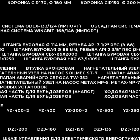
КОРОНКА CIR170, Ø 180 ММ
КОРОНКА CIR150, Ø 200 
СИСТЕМА ODEX-133/124 (ИМПОРТ)
ОБСАДНАЯ СИСТЕМА 
НАЯ СИСТЕМА WINGBIT-168/148 (ИМПОРТ)
ШТАНГА БУРОВАЯ Ø 114 ММ, РЕЗЬБА API 3 1/2″ REG (З-88)
EG
ШТАНГА БУРОВАЯ Ø 89 ММ, РЕЗЬБА API 2 3/8″ REG (З-
ШТАНГА БУРОВАЯ СБУ-89Х2000
ШТАНГА БУРОВАЯ СБУ
5×1250
ШТАНГА БУРОВАЯ НКР 63,5×1050
ШТАНГА БУР
ВЛЕНИЯ
ВТУЛКА БРОНЗОВАЯ
НАГНЕТАТЕЛЬНЫЙ УЗЕЛ
ТАТЕЛЬНЫЙ УЗЕЛ НА НАСОС SOILMEC ST-7
КЛАПАН АВАР
ЛАПАН АВАРИЙНОГО СБРОСА TW-352
НАГНЕТАТЕЛЬНЫЙ
НАГНЕТАТЕЛЬНЫЙ УЗЕЛ НА НАСОС METAX MP-5; METAX-MP-7
УРОВЫХ УСТАНОВОК
АЯ ЧАСТЬ ДЛЯ БУЛЬДОЗЕРОВ (АНАЛОГ)
ХОДОВАЯ ЧАСТ
АЯ ЧАСТЬ ДЛЯ БУЛЬДОЗЕРОВ
ХОДОВАЯ ЧАС
ИЕ
YZ-400×2
YZ-400
YZ-300×2
YZ-300
YZ-230
DZJ-200
DZJ-180
DZJ-150
DZJ-135
DZJ-120
ШКАФ УПРАВЛЕНИЯ ДЛЯ ЭЛЕКТРИЧЕСКОГО ВИБРОГРУЖА