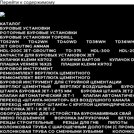
Перейти к содержимому
меню
КАТАЛОГ
БУРОВЫЕ УСТАНОВКИ
РОТОРНЫЕ БУРОВЫЕ УСТАНОВКИ
БУРОВЫЕ УСТАНОВКИ TOPDRILL
TD52WH
TD42WH
TD40WD
TD38WH
TD36W
JET GROUTING ANMAN
HDL-200C JET-GROUTING
TD-375
HDL-300
HDL-2
ЗАПЧАСТИ ДЛЯ БУРОВЫХ УСТАНОВОК JET
КУЛАЧКИ KLEMM KR702
КУЛАЧКИ RAPTOR
КУЛАЧОК D
ПЛАШКА VERMER 16Х25
ПЛАШКИ KLEMM KR702
БУРОВОЙ ИНСТРУМЕНТ
РЕМКОМПЛЕКТ ВЕРТЛЮГА ЦЕМЕНТНОГО
РЕМКОМПЛЕКТ ВЕРТЛЮГА ЦЕМЕНТНОГО
БУРОВОЙ ИНСТРУМЕНТ ДЛЯ СТРУЙНОЙ ЦЕМЕНТАЦИИ
ВЕРТЛЮГ ЦЕМЕНТНЫЙ
ВЕРТЛЮГ ВОЗДУШНЫЙ
БУРОВ
ШТАНГА БУРОВАЯ JET-1 Ø73 ММ
БУРОВАЯ ШТАНГА JET2
КЛАПАН АВТОМАТИЧЕСКИЙ JET-1
КЛАПАН АВТОМАТИЧЕС
ПЕРЕХОД «ШТАНГА-МОНИТОР» БЕЗ ВОЗДУШНОГО КАНАЛА
ПЕРЕХОД «ВЕРТЛЮГ-ШТАНГА» С КРУГЛОЙ ЦИЛИНДРИЧЕСКО
ФОРСУНКА JET-1 И JET-2
ОБОРУДОВАНИЕ ДЛЯ УСТРОЙСТВА БУРОНАБИВНЫХ СВАЙ
ЗВЕНО ПОДЪЕМНОЕ
ВОРОНКА ЗАГРУЗОЧНАЯ
БЕТОН
РЕЗЦЫ СТРОИТЕЛЬНЫЕ
РЕЗЦЫ ДЛЯ ГНБ
ПИЛОТЫ
КОЛОНКОВАЯ ТРУБА С ШАРОШЕЧНЫМ ДОЛОТОМ (С ПРОМ
КОЛОНКОВАЯ ТРУБА СО СМЕННЫМИ ЗУБЬЯМИ
КОЛОНКО