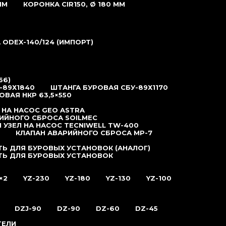
ММ
КОРОНКА CIR150, Ø 180 ММ
ODEX-140/124 (ИМПОРТ)
66)
-89Х1840
ШТАНГА БУРОВАЯ СБУ-89Х1170
ОВАЯ НКР 63,5×550
 НА НАСОС GEO ASTRA
ИЙНОГО СБРОСА SOILMEC
 УЗЕЛ НА НАСОС TECNIWELL TW-400
КЛАПАН АВАРИЙНОГО СБРОСА MP-7
Ь ДЛЯ БУРОВЫХ УСТАНОВОК (АНАЛОГ)
ТЬ ДЛЯ БУРОВЫХ УСТАНОВОК
×2
YZ-230
YZ-180
YZ-130
YZ-100
DZJ-90
DZ-90
DZ-60
DZ-45
ТЕЛИ