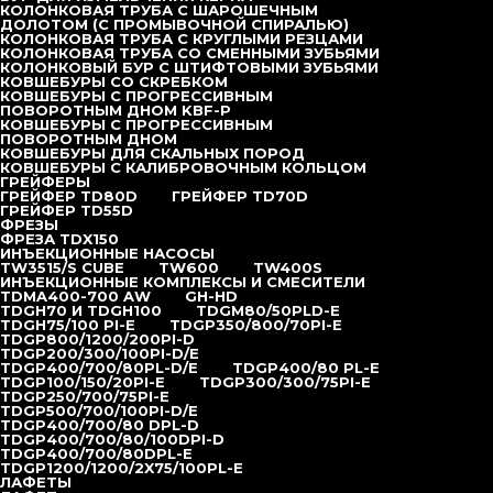
КОЛОНКОВАЯ ТРУБА С ШАРОШЕЧНЫМ
БУРОВАЯ УСТАНОВКА
ДОЛОТОМ (С ПРОМЫВОЧНОЙ СПИРАЛЬЮ)
TD30WD
КОЛОНКОВАЯ ТРУБА С КРУГЛЫМИ РЕЗЦАМИ
КОЛОНКОВАЯ ТРУБА СО СМЕННЫМИ ЗУБЬЯМИ
КОЛОНКОВЫЙ БУР С ШТИФТОВЫМИ ЗУБЬЯМИ
КОВШЕБУРЫ СО СКРЕБКОМ
под заказ
КОВШЕБУРЫ С ПРОГРЕССИВНЫМ
Особенности:
ПОВОРОТНЫМ ДНОМ KBF-P
КОВШЕБУРЫ С ПРОГРЕССИВНЫМ
Основные компоненты гидравлической системы (главный
ПОВОРОТНЫМ ДНОМ
КОВШЕБУРЫ ДЛЯ СКАЛЬНЫХ ПОРОД
гидравлический насос и главный гидрораспределитель) —
КОВШЕБУРЫ С КАЛИБРОВОЧНЫМ КОЛЬЦОМ
ГРЕЙФЕРЫ
производство Kawasaki, Япония. Редукторы производства
ГРЕЙФЕР TD80D
ГРЕЙФЕР TD70D
компаний Rexroth, Brevini, Trasmital. Гидромоторы —
ГРЕЙФЕР TD55D
ФРЕЗЫ
Rexroth. Дизельные двигатели Cummins, США. Лебёдки
ФРЕЗА TDX150
Zollern, Германия. Схемы, части и комплек- тующие
ИНЪЕКЦИОННЫЕ НАСОСЫ
TW3515/S CUBE
TW600
TW400S
буровых машин базируются на совместной работе с Bauer.
ИНЪЕКЦИОННЫЕ КОМПЛЕКСЫ И СМЕСИТЕЛИ
На машине установлены выводы для подключения
TDMA400-700 AW
GH-HD
TDGH70 И TDGH100
TDGM80/50PLD-E
обсадного стола.
TDGH75/100 PI-E
TDGP350/800/70PI-E
TDGP800/1200/200PI-D
TDGP200/300/100PI-D/E
TDGP400/700/80PL-D/E
TDGP400/80 PL-E
ОСТАВИТЬ ЗАЯВКУ
TDGP100/150/20PI-E
TDGP300/300/75PI-E
TDGP250/700/75PI-E
TDGP500/700/100PI-D/E
TDGP400/700/80 DPL-D
TDGP400/700/80/100DPI-D
TDGP400/700/80DPL-E
TDGP1200/1200/2X75/100PL-E
ЛАФЕТЫ
Описание
Технические параметры
Каталог (PDF)