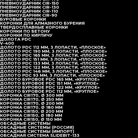
ПНЕВМОУДАРНИК CIR-150
ПНЕВМОУДАРНИК CIR-130
ПНЕВМОУДАРНИК CIR-110
ПНЕВМОУДАРНИК CIR-90
БУРОВЫЕ КОРОНКИ
КОРОНКИ ДЛЯ АЛМАЗНОГО БУРЕНИЯ
ТВЕРДОСПЛАВНЫЕ КОРОНКИ
КОРОНКИ ПО БЕТОНУ
КОРОНКИ ПО КИРПИЧУ
ДОЛОТА PDC
V-400
ДОЛОТО PDC 112 ММ, 3 ЛОПАСТИ, «ПЛОСКОЕ»
TOPDRILL в Попечительском совете РСБИ
Перейти на
ДОЛОТО PDC 190 ММ, 3 ЛОПАСТИ, «ПЛОСКОЕ»
сайт РСБИ
ДОЛОТО PDC 165 ММ, 3 ЛОПАСТИ, «ПЛОСКОЕ»
ДОЛОТО PDC 151 ММ, 3 ЛОПАСТИ, «ПЛОСКОЕ»
ДОЛОТО PDC 133 ММ, 3 ЛОПАСТИ, «ПЛОСКОЕ»
ДОЛОТО PDC 122 ММ, 3 ЛОПАСТИ, «ПЛОСКОЕ»
Главная
ДОЛОТО PDC 146 ММ, 3 ЛОПАСТИ, «ПЛОСКОЕ»
Каталог
ДОЛОТО PDC 93 ММ, 3 ЛОПАСТИ, «ПЛОСКОЕ»
Новости
ДОЛОТО БУРОВОЕ PDC 165 ММ, «КРУГЛОЕ»
О компании
ДОЛОТО БУРОВОЕ PDC 151 ММ, «КРУГЛОЕ»
Доставка
ДОЛОТО БУРОВОЕ PDC 122 ММ, «КРУГЛОЕ»
Лизинг
ДОЛОТО БУРОВОЕ PDC 112 ММ, «КРУГЛОЕ»
Контакты
КОРОНКА CIR170, Ø 300 ММ
+7 (495) 377-95-95
office@topdrill.pro
КОРОНКА CIR170, Ø 250 ММ
Адрес:
КОРОНКА CIR170, Ø 200 ММ
140090, Московская область, г. Дзержинский, ул.
КОРОНКА CIR170, Ø 180 ММ
Энергетиков, дом 4, стр. 12В, оф. 26
КОРОНКА CIR150, Ø 200 ММ
Время работы:
КОРОНКА CIR150, Ø 180 ММ
Пн-пт 9.00-18.00
КОРОНКА CIR150, Ø 150 ММ
ООО «ТОПДРИЛЛ»
ОБСАДНЫЕ СИСТЕМЫ
Буровое оборудование
Политика конфиденциальности
ОБСАДНЫЕ СИСТЕМЫ (РОССИЯ)
Copyright © 2026
ОБСАДНЫЕ СИСТЕМЫ (ИМПОРТ)
ИНН 5027295030 КПП 502701001 ОКПО 54848175 ОГРН
ОБСАДНАЯ СИСТЕМА SLIDEBIT-133