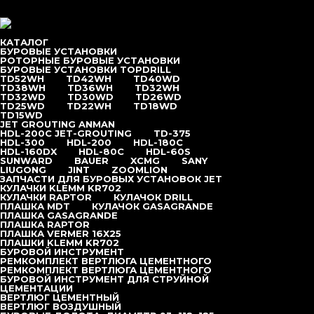
Перейти к содержимому
меню
КАТАЛОГ
БУРОВЫЕ УСТАНОВКИ
РОТОРНЫЕ БУРОВЫЕ УСТАНОВКИ
БУРОВЫЕ УСТАНОВКИ TOPDRILL
TD52WH
TD42WH
TD40WD
Главная
/
Каталог
/
Буровые установки
/
TD38WH
TD36WH
TD32WH
TD32WD
TD30WD
TD26WD
Буровые установки Topdrill
/
TD25WD
TD22WH
TD18WD
TD15WD
Многофункциональная буровая установка TD30WD
JET GROUTING ANMAN
HDL-200C JET-GROUTING
TD-375
HDL-300
HDL-200
HDL-180С
HDL-160DX
HDL-80C
HDL-60S
SUNWARD
BAUER
XCMG
SANY
LIUGONG
JINT
ZOOMLION
Буровые установки Topdrill
ЗАПЧАСТИ ДЛЯ БУРОВЫХ УСТАНОВОК JET
КУЛАЧКИ KLEMM KR702
КУЛАЧКИ RAPTOR
КУЛАЧОК DRILL
ПЛАШКА MDT
КУЛАЧОК GASAGRANDE
TD15WD
ПЛАШКА GASAGRANDE
ПЛАШКА RAPTOR
ПЛАШКА VERMER 16Х25
TD18WD
ПЛАШКИ KLEMM KR702
БУРОВОЙ ИНСТРУМЕНТ
РЕМКОМПЛЕКТ ВЕРТЛЮГА ЦЕМЕНТНОГО
РЕМКОМПЛЕКТ ВЕРТЛЮГА ЦЕМЕНТНОГО
TD22WH
БУРОВОЙ ИНСТРУМЕНТ ДЛЯ СТРУЙНОЙ
ЦЕМЕНТАЦИИ
ВЕРТЛЮГ ЦЕМЕНТНЫЙ
TD25WD
ВЕРТЛЮГ ВОЗДУШНЫЙ