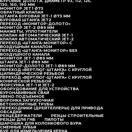
БУРОВЫЕ ДОЛОТА, ДИАМЕТР 93, 112, 125,
130, 150, 190 ММ
МОНИТОР JET1 Ø73
TD26WD
ОБРАТНЫЙ КЛАПАН
ШТАНГА БУРОВАЯ JET-1 Ø73 ММ
БУРОВАЯ ШТАНГА JET2
TD30WD
ПЕРЕХОД «МОНИТОР-ДОЛОТО»
МОНИТОР JET-2 Ø89 ММ
МАНЖЕТЫ, УПЛОТНИТЕЛИ
КЛАПАН АВТОМАТИЧЕСКИЙ JET-1
TD32WD
КЛАПАН АВТОМАТИЧЕСКИЙ JET-2
ПЕРЕХОД «ШТАНГА-МОНИТОР» С
ВОЗДУШНЫМ КАНАЛОМ
TD32WH
ПЕРЕХОД «ШТАНГА-МОНИТОР» БЕЗ
ВОЗДУШНОГО КАНАЛА
МОНИТОР JET-1 Ø89 ММ
TD36WH
ШТАНГА JET-1 Ø89 ММ
МОНИТОР-ДОЛОТО JET-1 Ø89 ММ
ПЕРЕХОД «ВЕРТЛЮГ-ШТАНГА» С КРУГЛОЙ
ЦИЛИНДРИЧЕСКОЙ РЕЗЬБОЙ
TD38WH
ПЕРЕХОД «ВЕРТЛЮГ-ШТАНГА» С КРУГЛОЙ
КОНИЧЕСКОЙ РЕЗЬБОЙ
ФОРСУНКА JET-1 И JET-2
TD40WD
ОБОРУДОВАНИЕ ДЛЯ УСТРОЙСТВА
БУРОНАБИВНЫХ СВАЙ
ЗВЕНО ПОДЪЕМНОЕ
TD42WH
ВОРОНКА ЗАГРУЗОЧНАЯ
БЕТОНОЛИТНЫЕ ТРУБЫ
ПЕРЕХОДНИКИ (ДРЕЙТЕЛЛЕРЫ) ДЛЯ ПРИВОДА
ОБСАДКИ
TD52WH
РЕЗЦЕДЕРЖАТЕЛИ
РЕЗЦЫ СТРОИТЕЛЬНЫЕ
РЕЗЦЫ ДЛЯ ГНБ
ПИЛОТЫ
ШАРОШКА ДЛЯ КОЛОНКОВОГО БУРА
СМЕННЫЕ ЗУБЬЯ
МНОГОФУНКЦИОНАЛЬНАЯ
БУР ДЛЯ ИЗМЕЛЬЧЕНИЯ КЕРНА