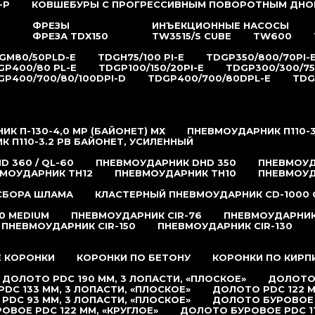
-P
КОВШЕБУРЫ С ПРОГРЕССИВНЫМ ПОВОРОТНЫМ ДНО
ФРЕЗЫ
ИНЪЕКЦИОННЫЕ НАСОСЫ
ФРЕЗА TDX150
TW3515/S CUBE
TW600
GM80/50PLD-E
TDGH75/100 PI-E
TDGP350/800/70PI-
GP400/80 PL-E
TDGP100/150/20PI-E
TDGP300/300/75
GP400/700/80/100DPI-D
TDGP400/700/80DPL-E
TDG
К П-130-4,0 MP (БАЙОНЕТ) МХ
ПНЕВМОУДАРНИК П110-3
 П110-3.2 РB БАЙОНЕТ, УСИЛЕННЫЙ
 360 / QL-60
ПНЕВМОУДАРНИК DHD 350
ПНЕВМОУД
МОУДАРНИК TH12
ПНЕВМОУДАРНИК TH10
ПНЕВМОУД
 СБОРА ШЛАМА
КЛАСТЕРНЫЙ ПНЕВМОУДАРНИК CD-1000 
0 MEDIUM
ПНЕВМОУДАРНИК CIR-76
ПНЕВМОУДАРНИК 
ПНЕВМОУДАРНИК CIR-150
ПНЕВМОУДАРНИК CIR-130
 КОРОНКИ
КОРОНКИ ПО БЕТОНУ
КОРОНКИ ПО КИРП
ДОЛОТО PDC 190 ММ, 3 ЛОПАСТИ, «ПЛОСКОЕ»
ДОЛОТО 
DC 133 ММ, 3 ЛОПАСТИ, «ПЛОСКОЕ»
ДОЛОТО PDC 122 М
PDC 93 ММ, 3 ЛОПАСТИ, «ПЛОСКОЕ»
ДОЛОТО БУРОВОЕ P
ОВОЕ PDC 122 ММ, «КРУГЛОЕ»
ДОЛОТО БУРОВОЕ PDC 11