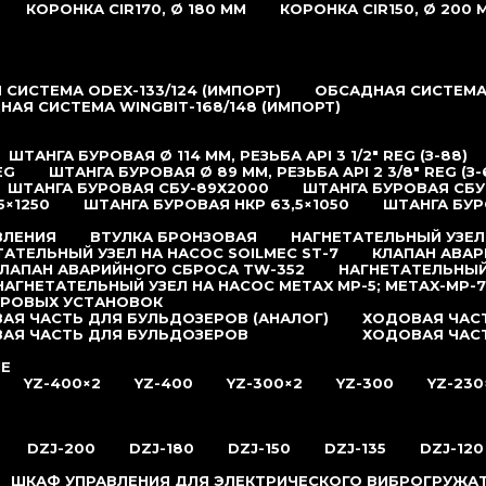
КОРОНКА CIR170, Ø 180 ММ
КОРОНКА CIR150, Ø 200 
СИСТЕМА ODEX-133/124 (ИМПОРТ)
ОБСАДНАЯ СИСТЕМА 
НАЯ СИСТЕМА WINGBIT-168/148 (ИМПОРТ)
ШТАНГА БУРОВАЯ Ø 114 ММ, РЕЗЬБА API 3 1/2″ REG (З-88)
EG
ШТАНГА БУРОВАЯ Ø 89 ММ, РЕЗЬБА API 2 3/8″ REG (З-
ШТАНГА БУРОВАЯ СБУ-89Х2000
ШТАНГА БУРОВАЯ СБУ
5×1250
ШТАНГА БУРОВАЯ НКР 63,5×1050
ШТАНГА БУР
ВЛЕНИЯ
ВТУЛКА БРОНЗОВАЯ
НАГНЕТАТЕЛЬНЫЙ УЗЕЛ
ТАТЕЛЬНЫЙ УЗЕЛ НА НАСОС SOILMEC ST-7
КЛАПАН АВАР
ЛАПАН АВАРИЙНОГО СБРОСА TW-352
НАГНЕТАТЕЛЬНЫЙ
НАГНЕТАТЕЛЬНЫЙ УЗЕЛ НА НАСОС METAX MP-5; METAX-MP-7
УРОВЫХ УСТАНОВОК
АЯ ЧАСТЬ ДЛЯ БУЛЬДОЗЕРОВ (АНАЛОГ)
ХОДОВАЯ ЧАСТ
АЯ ЧАСТЬ ДЛЯ БУЛЬДОЗЕРОВ
ХОДОВАЯ ЧАС
ИЕ
YZ-400×2
YZ-400
YZ-300×2
YZ-300
YZ-230
DZJ-200
DZJ-180
DZJ-150
DZJ-135
DZJ-120
ШКАФ УПРАВЛЕНИЯ ДЛЯ ЭЛЕКТРИЧЕСКОГО ВИБРОГРУЖА