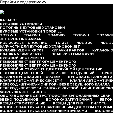
Перейти к содержимому
меню
КАТАЛОГ
БУРОВЫЕ УСТАНОВКИ
РОТОРНЫЕ БУРОВЫЕ УСТАНОВКИ
БУРОВЫЕ УСТАНОВКИ TOPDRILL
TD52WH
TD42WH
TD40WD
TD38WH
TD36W
JET GROUTING ANMAN
HDL-200C JET-GROUTING
TD-375
HDL-300
HDL-2
ЗАПЧАСТИ ДЛЯ БУРОВЫХ УСТАНОВОК JET
КУЛАЧКИ KLEMM KR702
КУЛАЧКИ RAPTOR
КУЛАЧОК D
ПЛАШКА VERMER 16Х25
ПЛАШКИ KLEMM KR702
БУРОВОЙ ИНСТРУМЕНТ
РЕМКОМПЛЕКТ ВЕРТЛЮГА ЦЕМЕНТНОГО
РЕМКОМПЛЕКТ ВЕРТЛЮГА ЦЕМЕНТНОГО
БУРОВОЙ ИНСТРУМЕНТ ДЛЯ СТРУЙНОЙ ЦЕМЕНТАЦИИ
ВЕРТЛЮГ ЦЕМЕНТНЫЙ
ВЕРТЛЮГ ВОЗДУШНЫЙ
БУРОВ
ШТАНГА БУРОВАЯ JET-1 Ø73 ММ
БУРОВАЯ ШТАНГА JET2
КЛАПАН АВТОМАТИЧЕСКИЙ JET-1
КЛАПАН АВТОМАТИЧЕС
ПЕРЕХОД «ШТАНГА-МОНИТОР» БЕЗ ВОЗДУШНОГО КАНАЛА
ПЕРЕХОД «ВЕРТЛЮГ-ШТАНГА» С КРУГЛОЙ ЦИЛИНДРИЧЕСКО
ФОРСУНКА JET-1 И JET-2
ОБОРУДОВАНИЕ ДЛЯ УСТРОЙСТВА БУРОНАБИВНЫХ СВАЙ
ЗВЕНО ПОДЪЕМНОЕ
ВОРОНКА ЗАГРУЗОЧНАЯ
БЕТОН
РЕЗЦЫ СТРОИТЕЛЬНЫЕ
РЕЗЦЫ ДЛЯ ГНБ
ПИЛОТЫ
КОЛОНКОВАЯ ТРУБА С ШАРОШЕЧНЫМ ДОЛОТОМ (С ПРОМ
КОЛОНКОВАЯ ТРУБА СО СМЕННЫМИ ЗУБЬЯМИ
КОЛОНКО