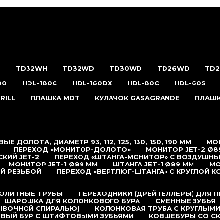
H
TD32WH
TD32WD
TD30WD
TD26WD
TD
00
HDL-180С
HDL-160DX
HDL-80C
HDL-60S
RILL
ПЛАШКА MDT
КУЛАЧОК GASAGRANDE
ПЛАШК
ЫЕ ДОЛОТА, ДИАМЕТР 93, 112, 125, 130, 150, 190 ММ
МОН
ПЕРЕХОД «МОНИТОР-ДОЛОТО»
МОНИТОР JET-2 Ø8
КИЙ JET-2
ПЕРЕХОД «ШТАНГА-МОНИТОР» С ВОЗДУШН
МОНИТОР JET-1 Ø89 ММ
ШТАНГА JET-1 Ø89 ММ
МО
Й РЕЗЬБОЙ
ПЕРЕХОД «ВЕРТЛЮГ-ШТАНГА» С КРУГЛОЙ К
ОЛИТНЫЕ ТРУБЫ
ПЕРЕХОДНИКИ (ДРЕЙТЕЛЛЕРЫ) ДЛЯ 
ШАРОШКА ДЛЯ КОЛОНКОВОГО БУРА
СМЕННЫЕ ЗУБЬЯ
ЫВОЧНОЙ СПИРАЛЬЮ)
КОЛОНКОВАЯ ТРУБА С КРУГЛЫМИ
ВЫЙ БУР С ШТИФТОВЫМИ ЗУБЬЯМИ
КОВШЕБУРЫ СО С