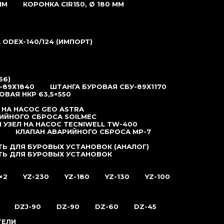
ММ
КОРОНКА CIR150, Ø 180 ММ
ODEX-140/124 (ИМПОРТ)
66)
-89Х1840
ШТАНГА БУРОВАЯ СБУ-89Х1170
ОВАЯ НКР 63,5×550
 НА НАСОС GEO ASTRA
ИЙНОГО СБРОСА SOILMEC
 УЗЕЛ НА НАСОС TECNIWELL TW-400
КЛАПАН АВАРИЙНОГО СБРОСА MP-7
Ь ДЛЯ БУРОВЫХ УСТАНОВОК (АНАЛОГ)
ТЬ ДЛЯ БУРОВЫХ УСТАНОВОК
×2
YZ-230
YZ-180
YZ-130
YZ-100
DZJ-90
DZ-90
DZ-60
DZ-45
ТЕЛИ