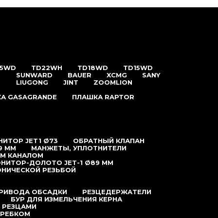
25WD
TD22WH
TD18WD
TD15WD
SUNWARD
BAUER
XCMG
SANY
LIUGONG
JINT
ZOOMLION
А GASAGRANDE
ПЛАШКА RAPTOR
ИТОР JET1 Ø73
ОБРАТНЫЙ КЛАПАН
9 ММ
МАНЖЕТЫ, УПЛОТНИТЕЛИ
ЫМ КАНАЛОМ
НИТОР-ДОЛОТО JET-1 Ø89 ММ
ОНИЧЕСКОЙ РЕЗЬБОЙ
ПРИВОДА ОБСАДКИ
РЕЗЦЕДЕРЖАТЕЛИ
БУР ДЛЯ ИЗМЕЛЬЧЕНИЯ КЕРНА
 РЕЗЦАМИ
КРЕБКОМ