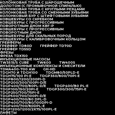
КОЛОНКОВАЯ ТРУБА С ШАРОШЕЧНЫМ
ДОЛОТОМ (С ПРОМЫВОЧНОЙ СПИРАЛЬЮ)
Коронка DHD340 (COP44), Ø 130 мм
КОЛОНКОВАЯ ТРУБА С КРУГЛЫМИ РЕЗЦАМИ
КОЛОНКОВАЯ ТРУБА СО СМЕННЫМИ ЗУБЬЯМИ
КОЛОНКОВЫЙ БУР С ШТИФТОВЫМИ ЗУБЬЯМИ
Коронка DHD350 (COP54), Ø 140 мм
КОВШЕБУРЫ СО СКРЕБКОМ
КОВШЕБУРЫ С ПРОГРЕССИВНЫМ
ПОВОРОТНЫМ ДНОМ KBF-P
Коронка DHD350 (COP54), Ø 152 мм
КОВШЕБУРЫ С ПРОГРЕССИВНЫМ
ПОВОРОТНЫМ ДНОМ
КОВШЕБУРЫ ДЛЯ СКАЛЬНЫХ ПОРОД
КОВШЕБУРЫ С КАЛИБРОВОЧНЫМ КОЛЬЦОМ
Коронка DHD360 (COP64), Ø 165 мм
ГРЕЙФЕРЫ
ГРЕЙФЕР TD80D
ГРЕЙФЕР TD70D
ГРЕЙФЕР TD55D
Коронка DHD360 (COP64), Ø 172 мм
ФРЕЗЫ
ФРЕЗА TDX150
ИНЪЕКЦИОННЫЕ НАСОСЫ
TW3515/S CUBE
Коронка DHD360 (COP64), Ø 178 мм
TW600
TW400S
ИНЪЕКЦИОННЫЕ КОМПЛЕКСЫ И СМЕСИТЕЛИ
TDMA400-700 AW
GH-HD
TDGH70 И TDGH100
TDGM80/50PLD-E
TDGH75/100 PI-E
TDGP350/800/70PI-E
КОРОНКА БУРОВАЯ
TDGP800/1200/200PI-D
TDGP200/300/100PI-D/E
КНШ-110 ШЛИЦ ХИТ
TDGP400/700/80PL-D/E
TDGP400/80 PL-E
TDGP100/150/20PI-E
TDGP300/300/75PI-E
TDGP250/700/75PI-E
под заказ
TDGP500/700/100PI-D/E
TDGP400/700/80 DPL-D
TDGP400/700/80/100DPI-D
TDGP400/700/80DPL-E
ОСТАВИТЬ ЗАЯВКУ
TDGP1200/1200/2X75/100PL-E
ЛАФЕТЫ