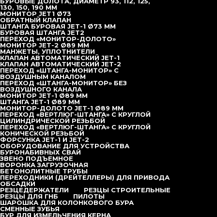
БУРОВЫЕ ДОЛОТА, ДИАМЕТР 93, 112, 125,
130, 150, 190 ММ
МОНИТОР JET1 Ø73
Коронка DHD110, Ø 400 мм
ОБРАТНЫЙ КЛАПАН
ШТАНГА БУРОВАЯ JET-1 Ø73 ММ
БУРОВАЯ ШТАНГА JET2
Коронка DHD112, Ø 350 мм
ПЕРЕХОД «МОНИТОР-ДОЛОТО»
МОНИТОР JET-2 Ø89 ММ
МАНЖЕТЫ, УПЛОТНИТЕЛИ
КЛАПАН АВТОМАТИЧЕСКИЙ JET-1
Коронка DHD112, Ø 400 мм
КЛАПАН АВТОМАТИЧЕСКИЙ JET-2
ПЕРЕХОД «ШТАНГА-МОНИТОР» С
ВОЗДУШНЫМ КАНАЛОМ
Коронка DHD112, Ø 450 мм
ПЕРЕХОД «ШТАНГА-МОНИТОР» БЕЗ
ВОЗДУШНОГО КАНАЛА
МОНИТОР JET-1 Ø89 ММ
Коронка DHD112, Ø 500 мм
ШТАНГА JET-1 Ø89 ММ
МОНИТОР-ДОЛОТО JET-1 Ø89 ММ
ПЕРЕХОД «ВЕРТЛЮГ-ШТАНГА» С КРУГЛОЙ
ЦИЛИНДРИЧЕСКОЙ РЕЗЬБОЙ
Коронка TH14, Ø 550 мм
ПЕРЕХОД «ВЕРТЛЮГ-ШТАНГА» С КРУГЛОЙ
КОНИЧЕСКОЙ РЕЗЬБОЙ
ФОРСУНКА JET-1 И JET-2
Коронка TH14, Ø 600 мм
ОБОРУДОВАНИЕ ДЛЯ УСТРОЙСТВА
БУРОНАБИВНЫХ СВАЙ
ЗВЕНО ПОДЪЕМНОЕ
Коронка TH14, Ø 650 мм
ВОРОНКА ЗАГРУЗОЧНАЯ
БЕТОНОЛИТНЫЕ ТРУБЫ
ПЕРЕХОДНИКИ (ДРЕЙТЕЛЛЕРЫ) ДЛЯ ПРИВОДА
ОБСАДКИ
Коронка DHD340 (COP44), Ø 110 мм
РЕЗЦЕДЕРЖАТЕЛИ
РЕЗЦЫ СТРОИТЕЛЬНЫЕ
РЕЗЦЫ ДЛЯ ГНБ
ПИЛОТЫ
ШАРОШКА ДЛЯ КОЛОНКОВОГО БУРА
Коронка DHD340 (COP44), Ø 115
СМЕННЫЕ ЗУБЬЯ
БУР ДЛЯ ИЗМЕЛЬЧЕНИЯ КЕРНА