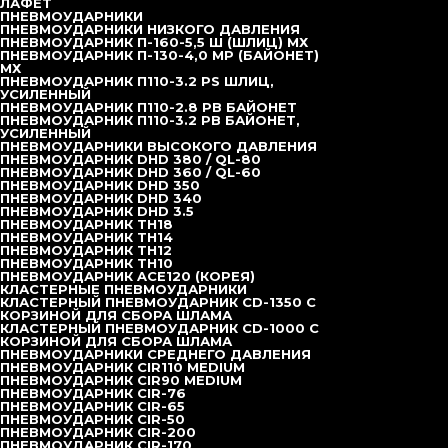
ЛАФЕТ
ПНЕВМОУДАРНИКИ
ПНЕВМОУДАРНИКИ НИЗКОГО ДАВЛЕНИЯ
ПНЕВМОУДАРНИК П-160-5,5 Ш (ШЛИЦ) МХ
ПНЕВМОУДАРНИК П-130-4,0 MP (БАЙОНЕТ)
Описание
МХ
ПНЕВМОУДАРНИК П110-3.2 РS ШЛИЦ,
УСИЛЕННЫЙ
Технические характеристики:
ПНЕВМОУДАРНИК П110-2.8 РВ БАЙОНЕТ
ПНЕВМОУДАРНИК П110-3.2 РB БАЙОНЕТ,
УСИЛЕННЫЙ
Диаметр коронки номинальный - 110 мм
ПНЕВМОУДАРНИКИ ВЫСОКОГО ДАВЛЕНИЯ
ПНЕВМОУДАРНИК DHD 380 / QL-80
Тип соединения с пневмоударником - шлиц
ПНЕВМОУДАРНИК DHD 360 / QL-60
ПНЕВМОУДАРНИК DHD 350
Угол наклона периферийных штырей - 40°
ПНЕВМОУДАРНИК DHD 340
ПНЕВМОУДАРНИК DHD 3.5
ПНЕВМОУДАРНИК TH18
Твердосплавные штыри периферийные
ПНЕВМОУДАРНИК TH14
(полубаллистика) - 8 шт, Ø14 мм
ПНЕВМОУДАРНИК TH12
ПНЕВМОУДАРНИК TH10
ПНЕВМОУДАРНИК ACE120 (КОРЕЯ)
Твердосплавные штыри фронтальные (полубаллистика)
КЛАСТЕРНЫЕ ПНЕВМОУДАРНИКИ
- 7 шт, Ø12 мм
КЛАСТЕРНЫЙ ПНЕВМОУДАРНИК CD-1350 С
КОРЗИНОЙ ДЛЯ СБОРА ШЛАМА
Количество продувных отверстий - 2 шт
КЛАСТЕРНЫЙ ПНЕВМОУДАРНИК CD-1000 С
КОРЗИНОЙ ДЛЯ СБОРА ШЛАМА
ПНЕВМОУДАРНИКИ СРЕДНЕГО ДАВЛЕНИЯ
Длина - 179 мм
ПНЕВМОУДАРНИК CIR110 MEDIUM
ПНЕВМОУДАРНИК CIR90 MEDIUM
Масса - 4,2 кг
ПНЕВМОУДАРНИК CIR-76
ПНЕВМОУДАРНИК CIR-65
ПНЕВМОУДАРНИК CIR-50
Преимущества:
ПНЕВМОУДАРНИК CIR-200
ПНЕВМОУДАРНИК CIR-170