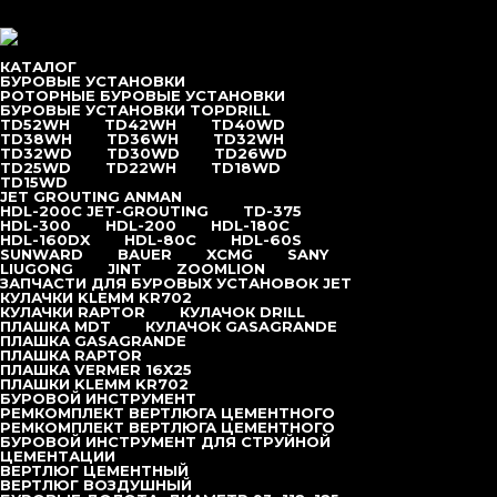
Перейти к содержимому
меню
КАТАЛОГ
БУРОВЫЕ УСТАНОВКИ
РОТОРНЫЕ БУРОВЫЕ УСТАНОВКИ
БУРОВЫЕ УСТАНОВКИ TOPDRILL
TD52WH
TD42WH
TD40WD
Главная
/
Каталог
/
Долота PDC
/
TD38WH
TD36WH
TD32WH
TD32WD
TD30WD
TD26WD
Коронка буровая КНШ-110 шлиц Хит
TD25WD
TD22WH
TD18WD
TD15WD
JET GROUTING ANMAN
HDL-200C JET-GROUTING
TD-375
HDL-300
HDL-200
HDL-180С
HDL-160DX
HDL-80C
HDL-60S
Долота PDC
SUNWARD
BAUER
XCMG
SANY
LIUGONG
JINT
ZOOMLION
ЗАПЧАСТИ ДЛЯ БУРОВЫХ УСТАНОВОК JET
КУЛАЧКИ KLEMM KR702
Кластерный пневмоударник CD-1000 с корзиной для сбора
КУЛАЧКИ RAPTOR
КУЛАЧОК DRILL
шлама
ПЛАШКА MDT
КУЛАЧОК GASAGRANDE
ПЛАШКА GASAGRANDE
ПЛАШКА RAPTOR
ПЛАШКА VERMER 16Х25
Кластерный пневмоударник CD-1350 с корзиной для сбора
ПЛАШКИ KLEMM KR702
шлама
БУРОВОЙ ИНСТРУМЕНТ
РЕМКОМПЛЕКТ ВЕРТЛЮГА ЦЕМЕНТНОГО
РЕМКОМПЛЕКТ ВЕРТЛЮГА ЦЕМЕНТНОГО
Коронка DHD110, Ø 300 мм
БУРОВОЙ ИНСТРУМЕНТ ДЛЯ СТРУЙНОЙ
ЦЕМЕНТАЦИИ
ВЕРТЛЮГ ЦЕМЕНТНЫЙ
Коронка DHD110, Ø 381 мм
ВЕРТЛЮГ ВОЗДУШНЫЙ