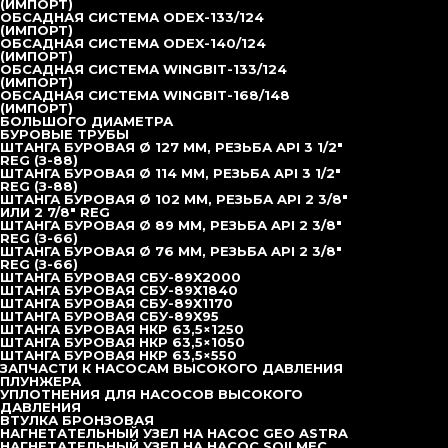
(ИМПОРТ)
ОБСАДНАЯ СИСТЕМА ODEX-133/124
(ИМПОРТ)
ОБСАДНАЯ СИСТЕМА ODEX-140/124
(ИМПОРТ)
ОБСАДНАЯ СИСТЕМА WINGBIT-133/124
(ИМПОРТ)
ОБСАДНАЯ СИСТЕМА WINGBIT-168/148
(ИМПОРТ)
БОЛЬШОГО ДИАМЕТРА
БУРОВЫЕ ТРУБЫ
ШТАНГА БУРОВАЯ Ø 127 ММ, РЕЗЬБА API 3 1/2″
REG (З-88)
ШТАНГА БУРОВАЯ Ø 114 ММ, РЕЗЬБА API 3 1/2″
REG (З-88)
ШТАНГА БУРОВАЯ Ø 102 ММ, РЕЗЬБА API 2 3/8″
ИЛИ 2 7/8″ REG
ШТАНГА БУРОВАЯ Ø 89 ММ, РЕЗЬБА API 2 3/8″
REG (З-66)
ШТАНГА БУРОВАЯ Ø 76 ММ, РЕЗЬБА API 2 3/8″
REG (З-66)
TOPDRILL в Попечительском совете РСБИ
Перейти на
ШТАНГА БУРОВАЯ СБУ-89Х2000
сайт РСБИ
ШТАНГА БУРОВАЯ СБУ-89Х1840
ШТАНГА БУРОВАЯ СБУ-89Х1170
ШТАНГА БУРОВАЯ СБУ-89Х95
ШТАНГА БУРОВАЯ НКР 63,5×1250
ШТАНГА БУРОВАЯ НКР 63,5×1050
Главная
ШТАНГА БУРОВАЯ НКР 63,5×550
Каталог
ЗАПЧАСТИ К НАСОСАМ ВЫСОКОГО ДАВЛЕНИЯ
Новости
ПЛУНЖЕРА
О компании
УПЛОТНЕНИЯ ДЛЯ НАСОСОВ ВЫСОКОГО
Доставка
ДАВЛЕНИЯ
Лизинг
ВТУЛКА БРОНЗОВАЯ
Контакты
НАГНЕТАТЕЛЬНЫЙ УЗЕЛ НА НАСОС GEO ASTRA
+7 (495) 377-95-95
office@topdrill.pro
НАГНЕТАТЕЛЬНЫЙ УЗЕЛ НА НАСОС SOILMEC