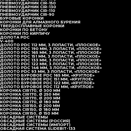
Ресурс коронки на 30-40% выше российских аналогов
ПНЕВМОУДАРНИК CIR-150
ПНЕВМОУДАРНИК CIR-130
ПНЕВМОУДАРНИК CIR-110
Тело коронки выполнено из высококачественной,
ПНЕВМОУДАРНИК CIR-90
износостойкой стали
БУРОВЫЕ КОРОНКИ
КОРОНКИ ДЛЯ АЛМАЗНОГО БУРЕНИЯ
Штыри изготовлены из твёрдого сплава с улучшенными
ТВЕРДОСПЛАВНЫЕ КОРОНКИ
КОРОНКИ ПО БЕТОНУ
характеристиками
КОРОНКИ ПО КИРПИЧУ
ДОЛОТА PDC
Стабильное качество изготовления коронки
V-400
ДОЛОТО PDC 112 ММ, 3 ЛОПАСТИ, «ПЛОСКОЕ»
ДОЛОТО PDC 190 ММ, 3 ЛОПАСТИ, «ПЛОСКОЕ»
Высокое качество запрессовки твёрдосплавных штырей
ДОЛОТО PDC 165 ММ, 3 ЛОПАСТИ, «ПЛОСКОЕ»
ДОЛОТО PDC 151 ММ, 3 ЛОПАСТИ, «ПЛОСКОЕ»
ДОЛОТО PDC 133 ММ, 3 ЛОПАСТИ, «ПЛОСКОЕ»
ДОЛОТО PDC 122 ММ, 3 ЛОПАСТИ, «ПЛОСКОЕ»
ДОЛОТО PDC 146 ММ, 3 ЛОПАСТИ, «ПЛОСКОЕ»
ДОЛОТО PDC 93 ММ, 3 ЛОПАСТИ, «ПЛОСКОЕ»
Хит продаж
ДОЛОТО БУРОВОЕ PDC 165 ММ, «КРУГЛОЕ»
ДОЛОТО БУРОВОЕ PDC 151 ММ, «КРУГЛОЕ»
ДОЛОТО БУРОВОЕ PDC 122 ММ, «КРУГЛОЕ»
ДОЛОТО БУРОВОЕ PDC 112 ММ, «КРУГЛОЕ»
КОРОНКА CIR90, Ø 100
КОРОНКА CIR170, Ø 300 ММ
КОРОНКА CIR170, Ø 250 ММ
ММ
КОРОНКА CIR170, Ø 200 ММ
КОРОНКА CIR170, Ø 180 ММ
КОРОНКА CIR150, Ø 200 ММ
КОРОНКА CIR150, Ø 180 ММ
КОРОНКА CIR150, Ø 150 ММ
ОБСАДНЫЕ СИСТЕМЫ
ОБСАДНЫЕ СИСТЕМЫ (РОССИЯ)
ОБСАДНЫЕ СИСТЕМЫ (ИМПОРТ)
ОБСАДНАЯ СИСТЕМА SLIDEBIT-133